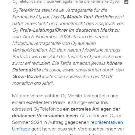
O
Telefónica stellt neue Vertragstarife für die Kernmarke O
vor
2
2
O
Telefónica stellt neue Vertragstarife für die
2
Kernmarke O
vor. Das
O
Mobile Tarif-Portfolio
wird
2
2
dafür vereinfacht und unterstreicht den Anspruch von
O
,
Preis-Leistungsführer im deutschen Markt
zu
2
sein. Am 6. November 2024 starten die neuen
Mobilfunkvertragstarife von O
auf allen
2
Verkaufskanälen. Mit dem neuen Mobilfunkvertrags-
Portfolio wird die Zahl der Tarife bei O
auf sechs von
2
zuvor elf reduziert. Die Tarife erhalten jeweils
höhere
Datenpakete
als zuvor, sowie unverändert durch den
Grow-Vorteil
kostenlose zusätzliche 1 bis 10 GB
monatlich pro Jahr
.
1)
Mit dem vereinfachten O
Mobile Tarifportfolio und
2
einem exzellentem Preis-Leistungs-Verhältnis
adressiert O
Telefónica
ein zentrales Anliegen der
2
deutschen Verbraucher:innen
. Aus einer von O
im
2
Sommer 2024 in Auftrag gegebenen
repräsentativen
Umfrage
geht hervor, dass sich Verbraucher:innen vor