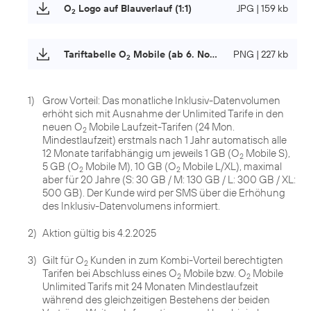
O
Logo auf Blauverlauf (1:1)
JPG | 159 kb
2
Tariftabelle O
Mobile (ab 6. November 2024)
PNG | 227 kb
2
1)
Grow Vorteil: Das monatliche Inklusiv-Datenvolumen
erhöht sich mit Ausnahme der Unlimited Tarife in den
neuen O
Mobile Laufzeit-Tarifen (24 Mon.
2
Mindestlaufzeit) erstmals nach 1 Jahr automatisch alle
12 Monate tarifabhängig um jeweils 1 GB (O
Mobile S),
2
5 GB (O
Mobile M), 10 GB (O
Mobile L/XL), maximal
2
2
aber für 20 Jahre (S: 30 GB / M: 130 GB / L: 300 GB / XL:
500 GB). Der Kunde wird per SMS über die Erhöhung
des Inklusiv-Datenvolumens informiert.
2)
Aktion gültig bis 4.2.2025
3)
Gilt für O
Kunden in zum Kombi-Vorteil berechtigten
2
Tarifen bei Abschluss eines O
Mobile bzw. O
Mobile
2
2
Unlimited Tarifs mit 24 Monaten Mindestlaufzeit
während des gleichzeitigen Bestehens der beiden