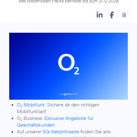
des kostenlosen Packs befristet bis zum 31.12.2026.
O
Mobilfunk:
Sichere dir den richtigen
2
Mobilfunktarif
O
Business:
Exklusive Angebote für
2
Geschäftskunden
Auf unserer
5G-Netzinfoseite
finden Sie alle