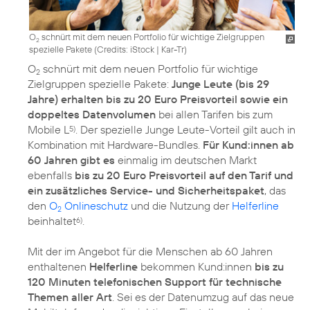
O
schnürt mit dem neuen Portfolio für wichtige Zielgruppen
2
spezielle Pakete (
Credits: iStock | Kar-Tr
)
O
schnürt mit dem neuen Portfolio für wichtige
2
Zielgruppen spezielle Pakete:
Junge Leute (bis 29
Jahre) erhalten bis zu 20 Euro Preisvorteil sowie ein
doppeltes Datenvolumen
bei allen Tarifen bis zum
Mobile L
. Der spezielle Junge Leute-Vorteil gilt auch in
5)
Kombination mit Hardware-Bundles.
Für Kund:innen ab
60 Jahren gibt es
einmalig im deutschen Markt
ebenfalls
bis zu 20 Euro Preisvorteil auf den Tarif und
ein zusätzliches Service- und Sicherheitspaket
, das
den
O
Onlineschutz
und die Nutzung der
Helferline
2
beinhaltet
.
6)
Mit der im Angebot für die Menschen ab 60 Jahren
enthaltenen
Helferline
bekommen Kund:innen
bis zu
120 Minuten telefonischen Support für technische
Themen aller Art
. Sei es der Datenumzug auf das neue