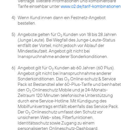
Verträge. Weitere Informationen und kombinierbare
Tarife einsehbar unter
www.o2.de/tarif-kombinationen
4)
Wenn Kund:innen dann ein Festnetz-Angebot
bestellen.
5)
Angebote gelten für O
Kunden von 18 bis 28 Jahren
2
(Junge Leute). Bei Wegfall des Junge-Leute-Status
entfällt der Vorteil, nicht jedoch vor Ablauf der
Mindestlaufzeit. Angebot gilt nicht bei
Inanspruchnahme anderer Sonderkonditionen.
6)
Angebot gilt für O
Kunden ab 60 Jahren (60 Plus).
2
Angebot gilt nicht bei Inanspruchnahme anderer
Sonderkonditionen. Das O
Online-schutz & Service
2
Pack ist Bestandteil aller 60-Plus-Tarife und beinhaltet
den O
Onlineschutz Mobile und je 24-Monats-
2
Zeitraum 120 Minuten telefonische Unterstützung
durch eine Service-Hotline. Mit Kündigung des
Mobilfunkvertrags entfällt ebenfalls das Service Pack.
Der O
Onlineschutz umfasst den Schutz vor
2
unsicheren Web- sites, Filterfunktionen,
Identitätsschutz sowie Zugang zu einem
personalisierten Onlineschutz-Dashboard.