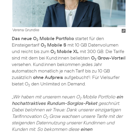
Verena Grundke
Das neue O
Mobile Portfolio
startet für den
2
Einsteigertarif
O
Mobile S
mit 10 GB Datenvolumen
2
und reicht bis zum
O
Mobile XL
mit 300 GB. Die Tarife
2
sind mit dem bei Kund:innen beliebten
O
Grow-Vorteil
2
versehen. Kund:innen bekommen jedes Jahr
automatisch monatlich je nach Tarif bis zu 10 GB
zusätzlich
ohne Aufpreis
aufgebucht
. Für Vielsurfer
1)
bietet O
den Unlimited on Demand.
2
„Wir haben mit unserem neuen O
Mobile Portfolio
ein
2
hochattraktives Rundum-Sorglos-Paket
geschnürt.
Dabei belohnen wir Treue: Dank unserer einzigartigen
Tarifinnovation O
Grow wachsen unsere Tarife mit der
2
steigenden Datennutzung unserer Kundinnen und
Kunden mit. So bekommen diese
einen