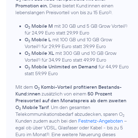
2
Promotion ein.
Diese bietet Kund:innen einen
lebenslangen Preisvorteil von bis zu 15 Euro
.
2)
O
Mobile M
mit 30 GB und 5 GB Grow Vorteil
1)
2
für 24,99 Euro statt 29,99 Euro
O
Mobile L
mit 100 GB und 10 GB Grow
2
Vorteil
für 29,99 Euro statt 39,99 Euro
1)
O
Mobile XL
mit 300 GB und 10 GB Grow
2
Vorteil
für 34,99 Euro statt 49,99 Euro
1)
O
Mobile Unlimited on Demand
für 44,99 Euro
2
statt 59,99 Euro
Mit dem
O
Kombi-Vorteil profitieren Bestands-
2
Kund:innen
zusätzlich von einem
50 Prozent
Preisvorteil auf den Monatspreis ab dem zweiten
O
Mobile Tarif
. Um den gesamten
2
Telekommunikationsbedarf abzudecken, sparen O
2
Kunden zudem auch bei den
Festnetz-Angeboten
–
egal ob über VDSL, Glasfaser oder Kabel - bis zu 5
Euro im Monat
. Eine weitere Neuerung dieses
3)