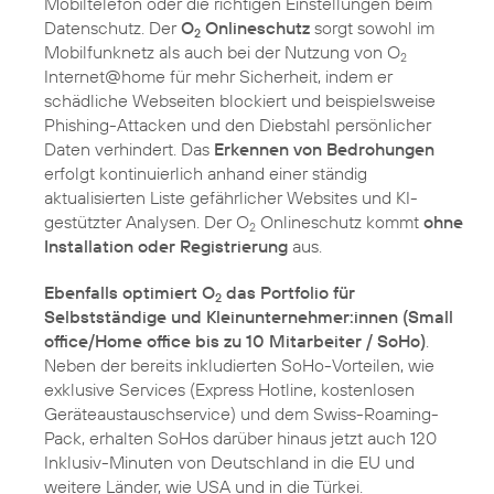
Mobiltelefon oder die richtigen Einstellungen beim
Datenschutz. Der
O
Onlineschutz
sorgt sowohl im
2
Mobilfunknetz als auch bei der Nutzung von O
2
Internet@home für mehr Sicherheit, indem er
schädliche Webseiten blockiert und beispielsweise
Phishing-Attacken und den Diebstahl persönlicher
Daten verhindert. Das
Erkennen von Bedrohungen
erfolgt kontinuierlich anhand einer ständig
aktualisierten Liste gefährlicher Websites und KI-
gestützter Analysen. Der O
Onlineschutz kommt
ohne
2
Installation oder Registrierung
aus.
Ebenfalls optimiert O
das Portfolio für
2
Selbstständige und Kleinunternehmer:innen (Small
office/Home office bis zu 10 Mitarbeiter / SoHo)
.
Neben der bereits inkludierten SoHo-Vorteilen, wie
exklusive Services (Express Hotline, kostenlosen
Geräteaustauschservice) und dem Swiss-Roaming-
Pack, erhalten SoHos darüber hinaus jetzt auch 120
Inklusiv-Minuten von Deutschland in die EU und
weitere Länder, wie USA und in die Türkei.