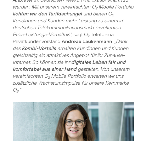
werden. Mit unserem vereinfachten O
Mobile Portfolio
2
lichten wir den Tarifdschungel
und bieten O
2
Kundinnen und Kunden mehr Leistung zu einem im
deutschen Telekommunikationsmarkt exzellenten
Preis-Leistungs-Verhältnis“
, sagt O
Telefonica
2
Privatkundenvorstand
Andreas Laukenmann
.
„Dank
des
Kombi-Vorteils
erhalten Kundinnen und Kunden
gleichzeitig ein attraktives Angebot für ihr Zuhause-
Internet. So können sie ihr
digitales Leben fair und
komfortabel aus einer Hand
gestalten. Von unserem
vereinfachten O
Mobile Portfolio erwarten wir uns
2
zusätzliche Wachstumsimpulse für unsere Kernmarke
O
.“
2