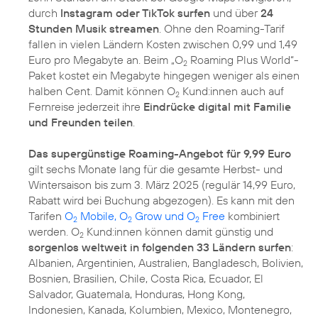
durch
Instagram oder TikTok surfen
und über
24
Stunden Musik streamen
. Ohne den Roaming-Tarif
fallen in vielen Ländern Kosten zwischen 0,99 und 1,49
Euro pro Megabyte an. Beim „O
Roaming Plus World“-
2
Paket kostet ein Megabyte hingegen weniger als einen
halben Cent. Damit können O
Kund:innen auch auf
2
Fernreise jederzeit ihre
Eindrücke digital mit Familie
und Freunden teilen
.
Das supergünstige Roaming-Angebot für 9,99 Euro
gilt sechs Monate lang für die gesamte Herbst- und
Wintersaison bis zum 3. März 2025 (regulär 14,99 Euro,
Rabatt wird bei Buchung abgezogen). Es kann mit den
Tarifen
O
Mobile, O
Grow und O
Free
kombiniert
2
2
2
werden. O
Kund:innen können damit günstig und
2
sorgenlos weltweit in folgenden 33 Ländern surfen
:
Albanien, Argentinien, Australien, Bangladesch, Bolivien,
Bosnien, Brasilien, Chile, Costa Rica, Ecuador, El
Salvador, Guatemala, Honduras, Hong Kong,
Indonesien, Kanada, Kolumbien, Mexico, Montenegro,