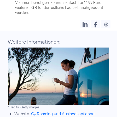
Volumen benötigen, können einfach für 14,99 Euro
weitere 2 GB für die restliche Laufzeit nachgebucht
werden.
Weitere Informationen:
Credits: Gettyimages
Website:
O
Roaming und Auslandsoptionen
2