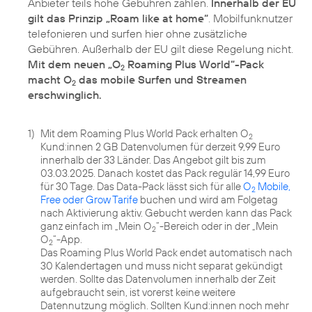
Anbieter teils hohe Gebühren zahlen.
Innerhalb der EU
gilt das Prinzip „Roam like at home“
. Mobilfunknutzer
telefonieren und surfen hier ohne zusätzliche
Gebühren. Außerhalb der EU gilt diese Regelung nicht.
Mit dem neuen „O
Roaming Plus World“-Pack
2
macht O
das mobile Surfen und Streamen
2
erschwinglich.
1)
Mit dem Roaming Plus World Pack erhalten O
2
Kund:innen 2 GB Datenvolumen für derzeit 9,99 Euro
innerhalb der 33 Länder. Das Angebot gilt bis zum
03.03.2025. Danach kostet das Pack regulär 14,99 Euro
für 30 Tage. Das Data-Pack lässt sich für alle
O
Mobile,
2
Free oder Grow Tarife
buchen und wird am Folgetag
nach Aktivierung aktiv. Gebucht werden kann das Pack
ganz einfach im „Mein O
“-Bereich oder in der „Mein
2
O
“-App.
2
Das Roaming Plus World Pack endet automatisch nach
30 Kalendertagen und muss nicht separat gekündigt
werden. Sollte das Datenvolumen innerhalb der Zeit
aufgebraucht sein, ist vorerst keine weitere
Datennutzung möglich. Sollten Kund:innen noch mehr