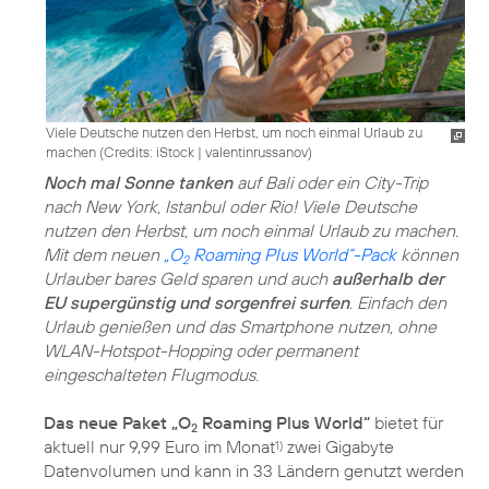
Viele Deutsche nutzen den Herbst, um noch einmal Urlaub zu
machen (
Credits: iStock | valentinrussanov
)
Noch mal Sonne tanken
auf Bali oder ein City-Trip
nach New York, Istanbul oder Rio! Viele Deutsche
nutzen den Herbst, um noch einmal Urlaub zu machen.
Mit dem neuen
„O
Roaming Plus World“-Pack
können
2
Urlauber bares Geld sparen und auch
außerhalb der
EU supergünstig und sorgenfrei surfen
. Einfach den
Urlaub genießen und das Smartphone nutzen, ohne
WLAN-Hotspot-Hopping oder permanent
eingeschalteten Flugmodus.
Das neue Paket „O
Roaming Plus World“
bietet für
2
aktuell nur 9,99 Euro im Monat
zwei Gigabyte
1)
Datenvolumen und kann in 33 Ländern genutzt werden