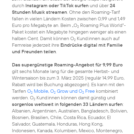
durch
Instagram oder TikTok surfen
und über
24
Stunden Musik streamen
. Ohne den Roaming-Tarif
fallen in vielen Ländern Kosten zwischen 0,99 und 1,49
Euro pro Megabyte an. Beim „O
Roaming Plus World“-
2
Paket kostet ein Megabyte hingegen weniger als einen
halben Cent. Damit können O
Kund:innen auch auf
2
Fernreise jederzeit ihre
Eindrücke digital mit Familie
und Freunden teilen
.
Das supergünstige Roaming-Angebot für 9,99 Euro
gilt sechs Monate lang für die gesamte Herbst- und
Wintersaison bis zum 3. März 2025 (regulär 14,99 Euro,
Rabatt wird bei Buchung abgezogen). Es kann mit den
Tarifen
O
Mobile, O
Grow und O
Free
kombiniert
2
2
2
werden. O
Kund:innen können damit günstig und
2
sorgenlos weltweit in folgenden 33 Ländern surfen
:
Albanien, Argentinien, Australien, Bangladesch, Bolivien,
Bosnien, Brasilien, Chile, Costa Rica, Ecuador, El
Salvador, Guatemala, Honduras, Hong Kong,
Indonesien, Kanada, Kolumbien, Mexico, Montenegro,