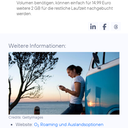
Volumen benötigen, können einfach für 14,99 Euro
weitere 2 GB für die restliche Laufzeit nachgebucht
werden.
Weitere Informationen:
Credits: Gettyimages
Website:
O
Roaming und Auslandsoptionen
2