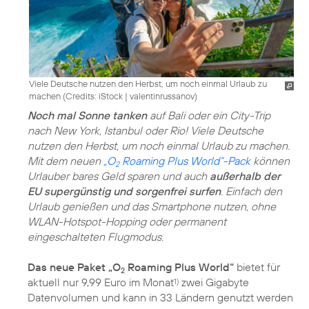
Viele Deutsche nutzen den Herbst, um noch einmal Urlaub zu
machen (
Credits: iStock | valentinrussanov
)
Noch mal Sonne tanken
auf Bali oder ein City-Trip
nach New York, Istanbul oder Rio! Viele Deutsche
nutzen den Herbst, um noch einmal Urlaub zu machen.
Mit dem neuen
„O
Roaming Plus World“-Pack
können
2
Urlauber bares Geld sparen und auch
außerhalb der
EU supergünstig und sorgenfrei surfen
. Einfach den
Urlaub genießen und das Smartphone nutzen, ohne
WLAN-Hotspot-Hopping oder permanent
eingeschalteten Flugmodus.
Das neue Paket „O
Roaming Plus World“
bietet für
2
aktuell nur 9,99 Euro im Monat
zwei Gigabyte
1)
Datenvolumen und kann in 33 Ländern genutzt werden