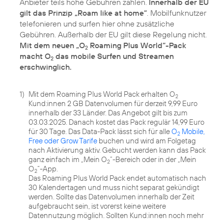
Anbieter teils hohe Gebühren zahlen.
Innerhalb der EU
gilt das Prinzip „Roam like at home“
. Mobilfunknutzer
telefonieren und surfen hier ohne zusätzliche
Gebühren. Außerhalb der EU gilt diese Regelung nicht.
Mit dem neuen „O
Roaming Plus World“-Pack
2
macht O
das mobile Surfen und Streamen
2
erschwinglich.
1)
Mit dem Roaming Plus World Pack erhalten O
2
Kund:innen 2 GB Datenvolumen für derzeit 9,99 Euro
innerhalb der 33 Länder. Das Angebot gilt bis zum
03.03.2025. Danach kostet das Pack regulär 14,99 Euro
für 30 Tage. Das Data-Pack lässt sich für alle
O
Mobile,
2
Free oder Grow Tarife
buchen und wird am Folgetag
nach Aktivierung aktiv. Gebucht werden kann das Pack
ganz einfach im „Mein O
“-Bereich oder in der „Mein
2
O
“-App.
2
Das Roaming Plus World Pack endet automatisch nach
30 Kalendertagen und muss nicht separat gekündigt
werden. Sollte das Datenvolumen innerhalb der Zeit
aufgebraucht sein, ist vorerst keine weitere
Datennutzung möglich. Sollten Kund:innen noch mehr