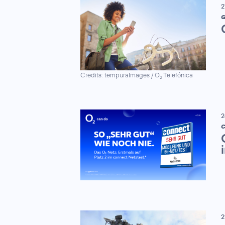
2
G
Credits: tempuraImages / O
Telefónica
2
2
C
2