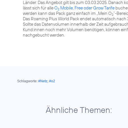
Länder. Das Angebot gilt bis zum 03.03.2025. Danach kos
lässt sich für alle
O
Mobile, Free oder Grow Tarife
buchen
2
werden kann das Pack ganz einfach im „Mein O
“-Berei
2
Das Roaming Plus World Pack endet automatisch nach 
Sollte das Datenvolumen innerhalb der Zeit aufgebraucht
Kund:innen noch mehr Volumen benötigen, können einfach
nachgebucht werden.
Schlagworte:
#Netz
,
#o2
Ähnliche Themen: