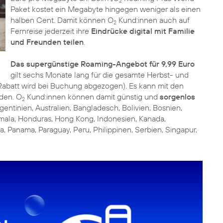
2
Paket kostet ein Megabyte hingegen weniger als einen
halben Cent. Damit können O
Kund:innen auch auf
2
Fernreise jederzeit ihre
Eindrücke digital mit Familie
und Freunden teilen
.
Das supergünstige Roaming-Angebot für 9,99 Euro
gilt sechs Monate lang für die gesamte Herbst- und
 Rabatt wird bei Buchung abgezogen). Es kann mit den
den. O
Kund:innen können damit günstig und
sorgenlos
2
rgentinien, Australien, Bangladesch, Bolivien, Bosnien,
temala, Honduras, Hong Kong, Indonesien, Kanada,
 Panama, Paraguay, Peru, Philippinen, Serbien, Singapur,