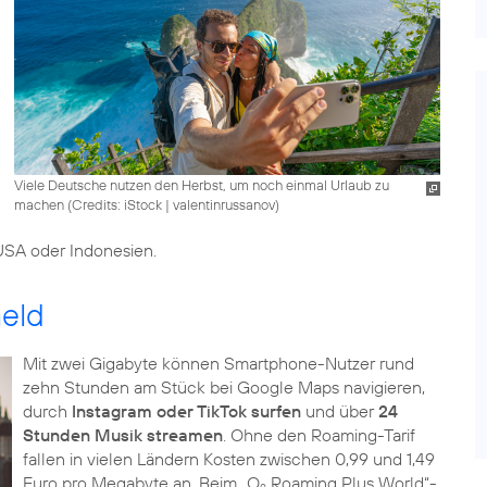
Viele Deutsche nutzen den Herbst, um noch einmal Urlaub zu
machen (
Credits: iStock | valentinrussanov
)
 USA oder Indonesien.
Geld
Mit zwei Gigabyte können Smartphone-Nutzer rund
zehn Stunden am Stück bei Google Maps navigieren,
durch
Instagram oder TikTok surfen
und über
24
Stunden Musik streamen
. Ohne den Roaming-Tarif
fallen in vielen Ländern Kosten zwischen 0,99 und 1,49
Euro pro Megabyte an. Beim „O
Roaming Plus World“-