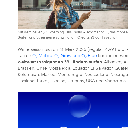
Mit dem neuen „O
Roaming Plus World“-Pack macht O
das mobile
2
2
Surfen und Streamen erschwinglich (
Credits: iStock | svetikd
)
Wintersaison bis zum 3. März 2025 (regulär 14,99 Euro,
Tarifen
O
Mobile, O
Grow und O
Free
kombiniert wer
2
2
2
weltweit in folgenden 33 Ländern surfen
: Albanien, A
Brasilien, Chile, Costa Rica, Ecuador, El Salvador, Gua
Kolumbien, Mexico, Montenegro, Neuseeland, Nicaragua,
Thailand, Türkei, Ukraine, Uruguay, USA und Venezuela.