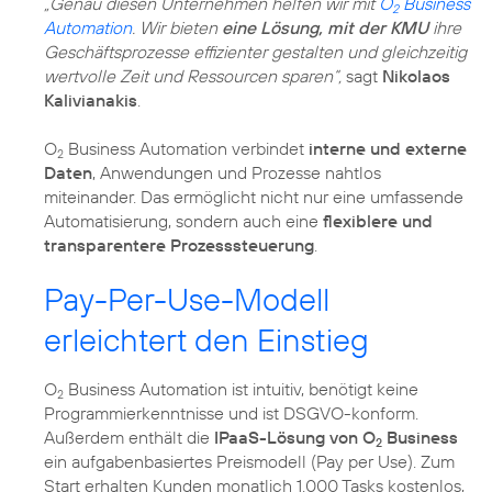
„Genau diesen Unternehmen helfen wir mit
O
Business
2
Automation
. Wir bieten
eine Lösung, mit der KMU
ihre
Geschäftsprozesse effizienter gestalten und gleichzeitig
wertvolle Zeit und Ressourcen sparen“,
sagt
Nikolaos
Kalivianakis
.
O
Business Automation verbindet
interne und externe
2
Daten
, Anwendungen und Prozesse nahtlos
miteinander. Das ermöglicht nicht nur eine umfassende
Automatisierung, sondern auch eine
flexiblere und
transparentere Prozesssteuerung
.
Pay-Per-Use-Modell
erleichtert den Einstieg
O
Business Automation ist intuitiv, benötigt keine
2
Programmierkenntnisse und ist DSGVO-konform.
Außerdem enthält die
IPaaS-Lösung von O
Business
2
ein aufgabenbasiertes Preismodell (Pay per Use). Zum
Start erhalten Kunden monatlich 1.000 Tasks kostenlos,