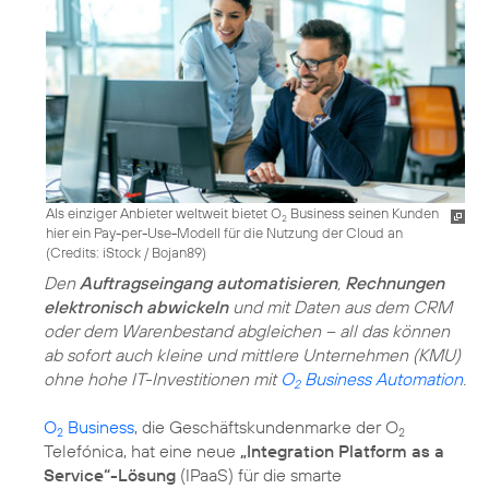
Als einziger Anbieter weltweit bietet O
Business seinen Kunden
2
hier ein Pay-per-Use-Modell für die Nutzung der Cloud an
(
Credits: iStock / Bojan89
)
Den
Auftragseingang automatisieren
,
Rechnungen
elektronisch abwickeln
und mit Daten aus dem CRM
oder dem Warenbestand abgleichen – all das können
ab sofort auch kleine und mittlere Unternehmen (KMU)
ohne hohe IT-Investitionen mit
O
Business Automation
.
2
O
Business
, die Geschäftskundenmarke der O
2
2
Telefónica, hat eine neue
„Integration Platform as a
Service“-Lösung
(IPaaS) für die smarte