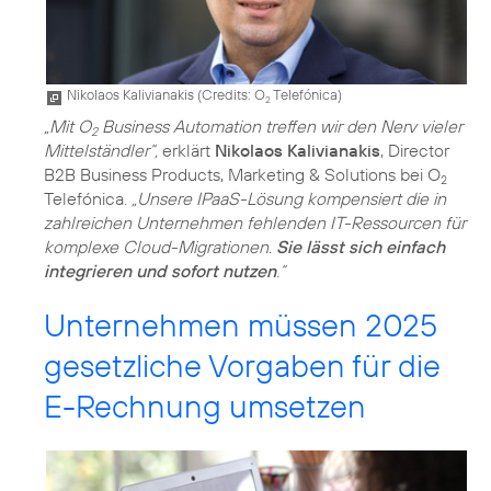
Nikolaos Kalivianakis (
Credits: O
Telefónica
)
2
„Mit O
Business Automation treffen wir den Nerv vieler
2
Mittelständler“,
erklärt
Nikolaos Kalivianakis
, Director
B2B Business Products, Marketing & Solutions bei O
2
Telefónica.
„Unsere IPaaS-Lösung kompensiert die in
zahlreichen Unternehmen fehlenden IT-Ressourcen für
komplexe Cloud-Migrationen.
Sie lässt sich einfach
integrieren und sofort nutzen
.“
Unternehmen müssen 2025
gesetzliche Vorgaben für die
E-Rechnung umsetzen