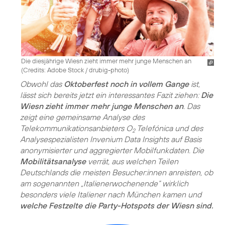
Die diesjährige Wiesn zieht immer mehr junge Menschen an
(
Credits: Adobe Stock / drubig-photo
)
Obwohl das
Oktoberfest noch in vollem Gange
ist,
lässt sich bereits jetzt ein interessantes Fazit ziehen:
Die
Wiesn zieht immer mehr junge Menschen an
. Das
zeigt eine gemeinsame Analyse des
Telekommunikationsanbieters O
Telefónica und des
2
Analysespezialisten Invenium Data Insights auf Basis
anonymisierter und aggregierter Mobilfunkdaten. Die
Mobilitätsanalyse
verrät, aus welchen Teilen
Deutschlands die meisten Besucher:innen anreisten, ob
am sogenannten „Italienerwochenende“ wirklich
besonders viele Italiener nach München kamen und
welche Festzelte die Party-Hotspots der Wiesn sind.