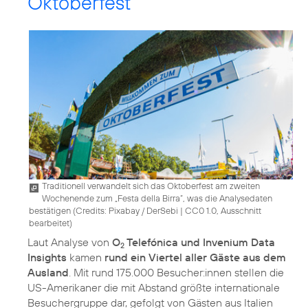
Oktoberfest
Traditionell verwandelt sich das Oktoberfest am zweiten
Wochenende zum „Festa della Birra”, was die Analysedaten
bestätigen (
Credits: Pixabay / DerSebi
|
CC0 1.0, Ausschnitt
bearbeitet
)
Laut Analyse von
O
Telefónica und Invenium Data
2
Insights
kamen
rund ein Viertel aller Gäste aus dem
Ausland
. Mit rund 175.000 Besucher:innen stellen die
US-Amerikaner die mit Abstand größte internationale
Besuchergruppe dar, gefolgt von Gästen aus Italien