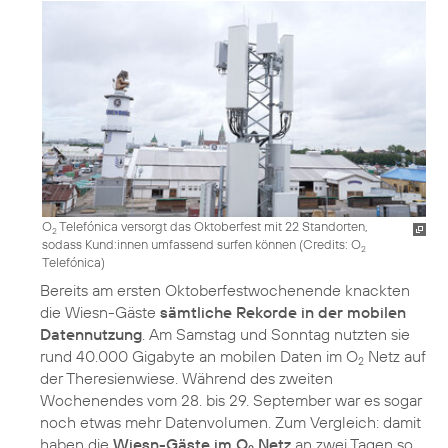
O
Telefónica versorgt das Oktoberfest mit 22 Standorten,
2
sodass Kund:innen umfassend surfen können (
Credits: O
2
Telefónica
)
Bereits am ersten Oktoberfestwochenende knackten
die Wiesn-Gäste
sämtliche Rekorde in der mobilen
Datennutzung
. Am Samstag und Sonntag nutzten sie
rund 40.000 Gigabyte an mobilen Daten im O
Netz auf
2
der Theresienwiese. Während des zweiten
Wochenendes vom 28. bis 29. September war es sogar
noch etwas mehr Datenvolumen. Zum Vergleich: damit
haben die
Wiesn-Gäste im O
Netz
an zwei Tagen so