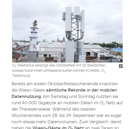
O
Telefónica versorgt das Oktoberfest mit 22 Standorten,
2
sodass Kund:innen umfassend surfen können (
Credits: O
2
Telefónica
)
Bereits am ersten Oktoberfestwochenende knackten
die Wiesn-Gäste
sämtliche Rekorde in der mobilen
Datennutzung
. Am Samstag und Sonntag nutzten sie
rund 40.000 Gigabyte an mobilen Daten im O
Netz auf
2
der Theresienwiese. Während des zweiten
Wochenendes vom 28. bis 29. September war es sogar
noch etwas mehr Datenvolumen. Zum Vergleich: damit
haben die
Wiesn-Gäste im O
Netz
an zwei Tagen so