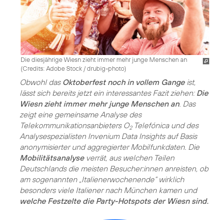
Die diesjährige Wiesn zieht immer mehr junge Menschen an
(
Credits: Adobe Stock / drubig-photo
)
Obwohl das
Oktoberfest noch in vollem Gange
ist,
lässt sich bereits jetzt ein interessantes Fazit ziehen:
Die
Wiesn zieht immer mehr junge Menschen an
. Das
zeigt eine gemeinsame Analyse des
Telekommunikationsanbieters O
Telefónica und des
2
Analysespezialisten Invenium Data Insights auf Basis
anonymisierter und aggregierter Mobilfunkdaten. Die
Mobilitätsanalyse
verrät, aus welchen Teilen
Deutschlands die meisten Besucher:innen anreisten, ob
am sogenannten „Italienerwochenende“ wirklich
besonders viele Italiener nach München kamen und
welche Festzelte die Party-Hotspots der Wiesn sind.