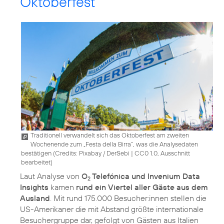
Oktoberfest
Traditionell verwandelt sich das Oktoberfest am zweiten
Wochenende zum „Festa della Birra”, was die Analysedaten
bestätigen (
Credits: Pixabay / DerSebi
|
CC0 1.0, Ausschnitt
bearbeitet
)
Laut Analyse von
O
Telefónica und Invenium Data
2
Insights
kamen
rund ein Viertel aller Gäste aus dem
Ausland
. Mit rund 175.000 Besucher:innen stellen die
US-Amerikaner die mit Abstand größte internationale
Besuchergruppe dar, gefolgt von Gästen aus Italien