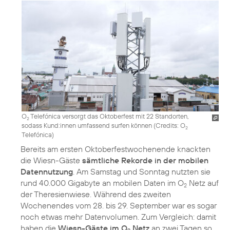
O
Telefónica versorgt das Oktoberfest mit 22 Standorten,
2
sodass Kund:innen umfassend surfen können (
Credits: O
2
Telefónica
)
Bereits am ersten Oktoberfestwochenende knackten
die Wiesn-Gäste
sämtliche Rekorde in der mobilen
Datennutzung
. Am Samstag und Sonntag nutzten sie
rund 40.000 Gigabyte an mobilen Daten im O
Netz auf
2
der Theresienwiese. Während des zweiten
Wochenendes vom 28. bis 29. September war es sogar
noch etwas mehr Datenvolumen. Zum Vergleich: damit
haben die
Wiesn-Gäste im O
Netz
an zwei Tagen so