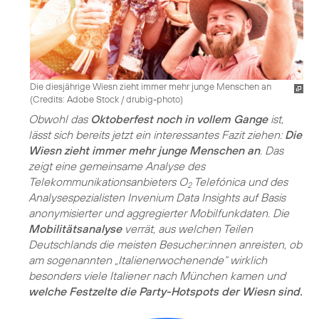
Die diesjährige Wiesn zieht immer mehr junge Menschen an
(
Credits: Adobe Stock / drubig-photo
)
Obwohl das
Oktoberfest noch in vollem Gange
ist,
lässt sich bereits jetzt ein interessantes Fazit ziehen:
Die
Wiesn zieht immer mehr junge Menschen an
. Das
zeigt eine gemeinsame Analyse des
Telekommunikationsanbieters O
Telefónica und des
2
Analysespezialisten Invenium Data Insights auf Basis
anonymisierter und aggregierter Mobilfunkdaten. Die
Mobilitätsanalyse
verrät, aus welchen Teilen
Deutschlands die meisten Besucher:innen anreisten, ob
am sogenannten „Italienerwochenende“ wirklich
besonders viele Italiener nach München kamen und
welche Festzelte die Party-Hotspots der Wiesn sind.