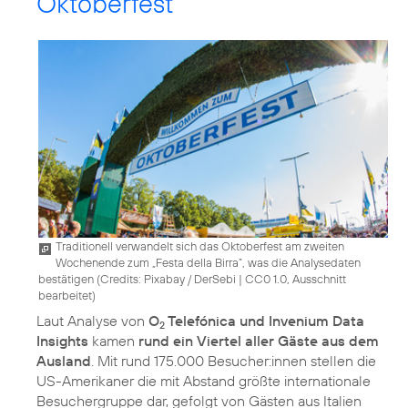
Oktoberfest
Traditionell verwandelt sich das Oktoberfest am zweiten
Wochenende zum „Festa della Birra”, was die Analysedaten
bestätigen (
Credits: Pixabay / DerSebi
|
CC0 1.0, Ausschnitt
bearbeitet
)
Laut Analyse von
O
Telefónica und Invenium Data
2
Insights
kamen
rund ein Viertel aller Gäste aus dem
Ausland
. Mit rund 175.000 Besucher:innen stellen die
US-Amerikaner die mit Abstand größte internationale
Besuchergruppe dar, gefolgt von Gästen aus Italien