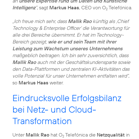
an
unsere Expertise rund um Daten und Künstliche
Intelligenz
“
, sagt
Markus Haas
, CEO von O
Telefónica.
2
„Ich freue mich sehr, dass
Mallik Rao
künftig als ‚Chief
Technology & Enterprise Officer‘ die Verantwortung für
alle drei Bereiche übernimmt. Er hat im Technology-
Bereich gezeigt,
wie er und sein Team mit ihrer
Leistung zum Wachstum unseres Unternehmens
maßgeblich beitragen. Ich bin sehr zuversichtlich, dass
Mallik Rao
auch mit der Geschäftskundensparte sowie
den Data-Plattformen und zentralen KI-Aktivitäten das
volle Potenzial für unser Unternehmen entfalten wird“
,
so
Markus Haas
weiter.
Eindrucksvolle Erfolgsbilanz
bei Netz- und Cloud-
Transformation
Unter
Mallik Rao
hat O
Telefónica die
Netzqualität
in
2