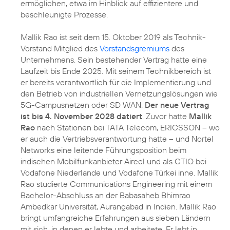
ermöglichen, etwa im Hinblick auf effizientere und
beschleunigte Prozesse.
Mallik Rao ist seit dem 15. Oktober 2019 als Technik-
Vorstand Mitglied des
Vorstandsgremiums
des
Unternehmens. Sein bestehender Vertrag hatte eine
Laufzeit bis Ende 2025. Mit seinem Technikbereich ist
er bereits verantwortlich für die Implementierung und
den Betrieb von industriellen Vernetzungslösungen wie
5G-Campusnetzen oder SD WAN.
Der neue Vertrag
ist bis 4. November 2028 datiert
. Zuvor hatte
Mallik
Rao
nach Stationen bei TATA Telecom, ERICSSON – wo
er auch die Vertriebsverantwortung hatte – und Nortel
Networks eine leitende Führungsposition beim
indischen Mobilfunkanbieter Aircel und als CTIO bei
Vodafone Niederlande und Vodafone Türkei inne. Mallik
Rao studierte Communications Engineering mit einem
Bachelor-Abschluss an der Babasaheb Bhimrao
Ambedkar Universität, Aurangabad in Indien. Mallik Rao
bringt umfangreiche Erfahrungen aus sieben Ländern
mit sich, in denen er lebte und arbeitete. Er lebt in