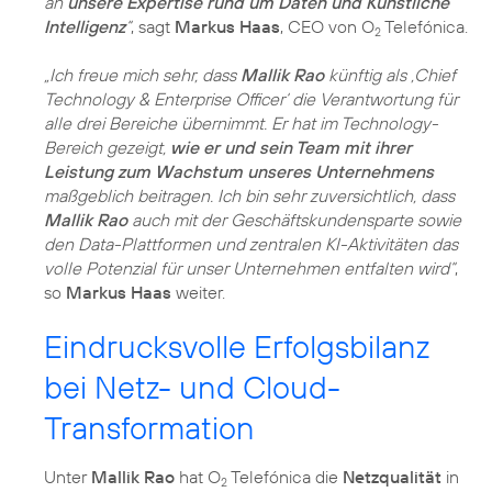
an
unsere Expertise rund um Daten und Künstliche
Intelligenz
“
, sagt
Markus Haas
, CEO von O
Telefónica.
2
„Ich freue mich sehr, dass
Mallik Rao
künftig als ‚Chief
Technology & Enterprise Officer‘ die Verantwortung für
alle drei Bereiche übernimmt. Er hat im Technology-
Bereich gezeigt,
wie er und sein Team mit ihrer
Leistung zum Wachstum unseres Unternehmens
maßgeblich beitragen. Ich bin sehr zuversichtlich, dass
Mallik Rao
auch mit der Geschäftskundensparte sowie
den Data-Plattformen und zentralen KI-Aktivitäten das
volle Potenzial für unser Unternehmen entfalten wird“
,
so
Markus Haas
weiter.
Eindrucksvolle Erfolgsbilanz
bei Netz- und Cloud-
Transformation
Unter
Mallik Rao
hat O
Telefónica die
Netzqualität
in
2