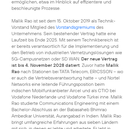
ermöglichen, etwa im Hinblick auf effizientere und
beschleunigte Prozesse.
Mallik Rao ist seit dem 15. Oktober 2019 als Technik-
Vorstand Mitglied des
Vorstandsgremiums
des
Unternehmens. Sein bestehender Vertrag hatte eine
Laufzeit bis Ende 2025. Mit seinem Technikbereich ist
er bereits verantwortlich für die Implementierung und
den Betrieb von industriellen Vernetzungslösungen wie
5G-Campusnetzen oder SD WAN.
Der neue Vertrag
ist bis 4. November 2028 datiert
. Zuvor hatte
Mallik
Rao
nach Stationen bei TATA Telecom, ERICSSON – wo
er auch die Vertriebsverantwortung hatte – und Nortel
Networks eine leitende Führungsposition beim
indischen Mobilfunkanbieter Aircel und als CTIO bei
Vodafone Niederlande und Vodafone Türkei inne. Mallik
Rao studierte Communications Engineering mit einem
Bachelor-Abschluss an der Babasaheb Bhimrao
Ambedkar Universität, Aurangabad in Indien. Mallik Rao
bringt umfangreiche Erfahrungen aus sieben Ländern
mit sich, in denen er lebte und arbeitete. Er lebt in