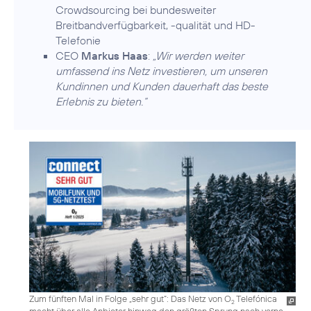
Crowdsourcing bei bundesweiter
Breitbandverfügbarkeit, -qualität und HD-
Telefonie
CEO
Markus Haas
:
„Wir werden weiter
umfassend ins Netz investieren, um unseren
Kundinnen und Kunden dauerhaft das beste
Erlebnis zu bieten.“
Zum fünften Mal in Folge „sehr gut“: Das Netz von O
Telefónica
2
macht über alle Anbieter hinweg den größten Sprung nach vorne