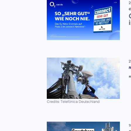
2
C
2
N
Credits: Telefónica Deutschland
1