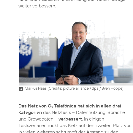
weiter verbessern.
Markus Haas (
Credits: picture alliance / dpa / Sven Hoppe
)
Das Netz von O
Telefónica hat sich in allen drei
2
Kategorien
des Netztests – Datennutzung, Sprache
und Crowddaten –
verbessert
. In einigen
Testszenarien rückt das Netz auf den zweiten Platz vor,
in vielen weiteren schrumpft der Abstand zu den