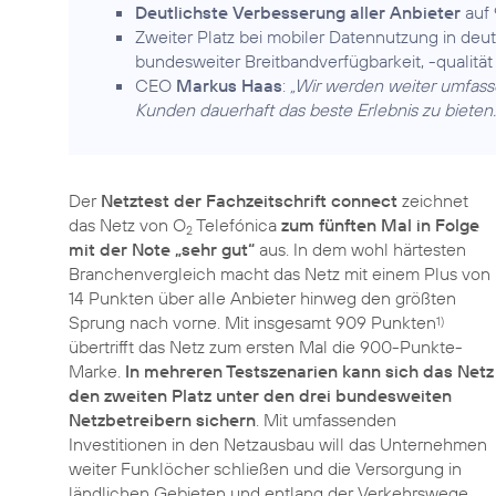
Deutlichste Verbesserung aller Anbieter
auf 
Zweiter Platz bei mobiler Datennutzung in de
bundesweiter Breitbandverfügbarkeit, -qualitä
CEO
Markus Haas
:
„Wir werden weiter umfass
Kunden dauerhaft das beste Erlebnis zu bieten.
Der
Netztest der Fachzeitschrift connect
zeichnet
das Netz von O
Telefónica
zum fünften Mal in Folge
2
mit der Note „sehr gut“
aus. In dem wohl härtesten
Branchenvergleich macht das Netz mit einem Plus von
14 Punkten über alle Anbieter hinweg den größten
Sprung nach vorne. Mit insgesamt 909 Punkten
1)
übertrifft das Netz zum ersten Mal die 900-Punkte-
Marke.
In mehreren Testszenarien kann sich das Netz
den zweiten Platz unter den drei bundesweiten
Netzbetreibern sichern
. Mit umfassenden
Investitionen in den Netzausbau will das Unternehmen
weiter Funklöcher schließen und die Versorgung in
ländlichen Gebieten und entlang der Verkehrswege