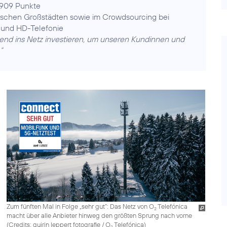
909 Punkte
utschen Großstädten sowie im Crowdsourcing bei
t und HD-Telefonie
end ins Netz investieren, um unseren Kundinnen und
“
Zum fünften Mal in Folge „sehr gut“: Das Netz von O
Telefónica
2
macht über alle Anbieter hinweg den größten Sprung nach vorne
(
Credits: quirin leppert fotografie / O
Telefónica
)
2