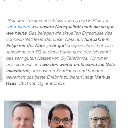
„Seit dem Zusammenschluss von O
und E-Plus
vor
2
zehn Jahren
war
unsere Netzqualität noch nie so gut
wie heute
. Das belegen die aktuellen Ergebnisse des
connect-Netztests, der unser Netz nun
fünf Jahre in
Folge mit der Note ‚sehr gut‘
ausgezeichnet hat. Das
Jahrzehnt von 5G ist damit bisher auch das Jahrzehnt
des sehr guten Netzes von O
Telefónica. Wir ruhen
2
uns nicht aus und
werden weiter umfassend ins Netz
investieren
, um unseren Kundinnen und Kunden
dauerhaft das beste Erlebnis zu bieten“
, sagt
Markus
Haas
, CEO von O
Telefónica.
2