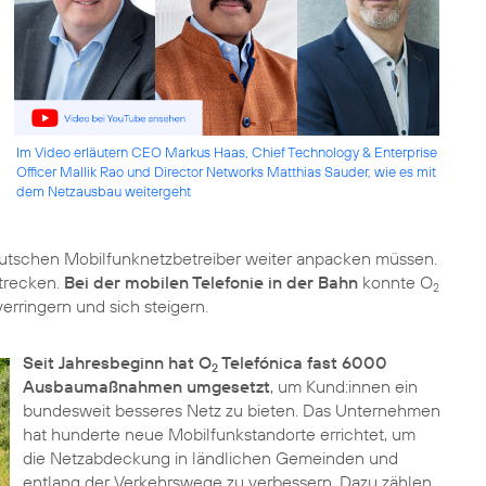
Im Video erläutern CEO Markus Haas, Chief Technology & Enterprise
Officer Mallik Rao und Director Networks Matthias Sauder, wie es mit
dem Netzausbau weitergeht
deutschen Mobilfunknetzbetreiber weiter anpacken müssen.
trecken.
Bei der mobilen Telefonie in der Bahn
konnte O
2
rringern und sich steigern.
Seit Jahresbeginn hat O
Telefónica fast 6000
2
Ausbaumaßnahmen umgesetzt
, um Kund:innen ein
bundesweit besseres Netz zu bieten. Das Unternehmen
hat hunderte neue Mobilfunkstandorte errichtet, um
die Netzabdeckung in ländlichen Gemeinden und
entlang der Verkehrswege zu verbessern. Dazu zählen