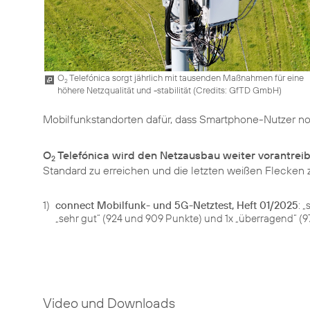
O
Telefónica sorgt jährlich mit tausenden Maßnahmen für eine
2
höhere Netzqualität und -stabilität (
Credits: GfTD GmbH
)
Mobilfunkstandorten dafür, dass Smartphone-Nutzer no
O
Telefónica wird den Netzausbau weiter vorantrei
2
Standard zu erreichen und die letzten weißen Flecken 
1)
connect Mobilfunk- und 5G-Netztest, Heft 01/2025
: 
„sehr gut“ (924 und 909 Punkte) und 1x „überragend“ (9
Video und Downloads