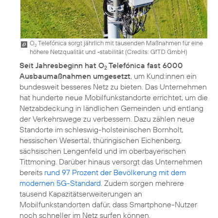
O
Telefónica sorgt jährlich mit tausenden Maßnahmen für eine
2
höhere Netzqualität und -stabilität (
Credits: GfTD GmbH
)
Seit Jahresbeginn hat O
Telefónica fast 6000
2
Ausbaumaßnahmen umgesetzt
, um Kund:innen ein
bundesweit besseres Netz zu bieten. Das Unternehmen
hat hunderte neue Mobilfunkstandorte errichtet, um die
Netzabdeckung in ländlichen Gemeinden und entlang
der Verkehrswege zu verbessern. Dazu zählen neue
Standorte im schleswig-holsteinischen Bornholt,
hessischen Wesertal, thüringischen Eichenberg,
sächsischen Lengenfeld und im oberbayerischen
Tittmoning. Darüber hinaus versorgt das Unternehmen
bereits
rund 97 Prozent der Bevölkerung mit dem
modernen 5G-Standard
. Zudem sorgen mehrere
tausend Kapazitätserweiterungen an
Mobilfunkstandorten dafür, dass Smartphone-Nutzer
noch schneller im Netz surfen können.