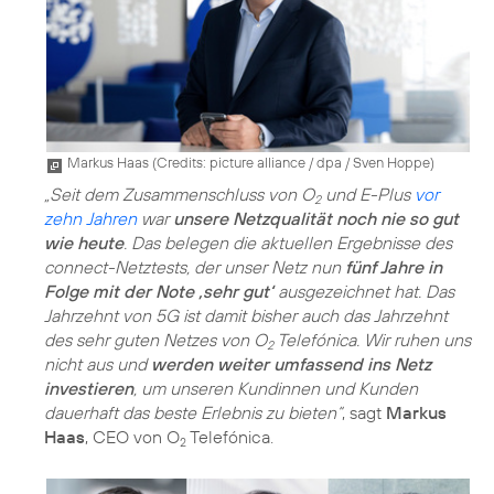
Markus Haas (
Credits: picture alliance / dpa / Sven Hoppe
)
„Seit dem Zusammenschluss von O
und E-Plus
vor
2
zehn Jahren
war
unsere Netzqualität noch nie so gut
wie heute
. Das belegen die aktuellen Ergebnisse des
connect-Netztests, der unser Netz nun
fünf Jahre in
Folge mit der Note ‚sehr gut‘
ausgezeichnet hat. Das
Jahrzehnt von 5G ist damit bisher auch das Jahrzehnt
des sehr guten Netzes von O
Telefónica. Wir ruhen uns
2
nicht aus und
werden weiter umfassend ins Netz
investieren
, um unseren Kundinnen und Kunden
dauerhaft das beste Erlebnis zu bieten“
, sagt
Markus
Haas
, CEO von O
Telefónica.
2