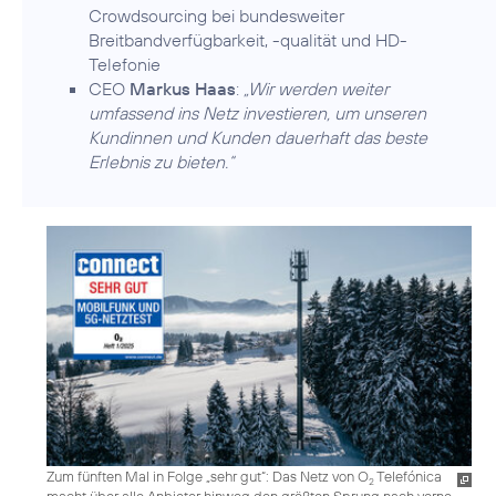
Crowdsourcing bei bundesweiter
Breitbandverfügbarkeit, -qualität und HD-
Telefonie
CEO
Markus Haas
:
„Wir werden weiter
umfassend ins Netz investieren, um unseren
Kundinnen und Kunden dauerhaft das beste
Erlebnis zu bieten.“
Zum fünften Mal in Folge „sehr gut“: Das Netz von O
Telefónica
2
macht über alle Anbieter hinweg den größten Sprung nach vorne