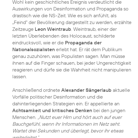
Wohl kein geschichtliches Ereignis verdeutlicht die
Auswirkungen von Desinformation und Propaganda so
drastisch wie die NS-Zeit. Wie es sich anfühlt, als
„Feind" der Bevölkerung dargestellt zu werden, erzählte
Zeitzeuge
Leon Weintraub
. Weintraub, einer der
letzten Überlebenden des Holocaust, schilderte
eindrucksvoll, wie er die
Propaganda der
Nationalsozialisten
erlebt hat. Er rät dem Publikum
genau zuzuhören, was Populisten sagen. Man müsse
ihnen auf die Finger schauen, bei jeder Ungerechtigkeit
reagieren und dürfe sie die Wahrheit nicht manipulieren
lassen.
Anschließend ordnete
Alexander Sängerlaub
aktuelle
Vorfälle politischer Desinformation und die
dahinterliegenden Strategien ein. Er appellierte an
Achtsamkeit und kritisches Denken
bei den jungen
Menschen.
„Nutzt euer Hirn und hört auch auf euer
Bauchgefühl, wenn ihr Informationen im Netz seht.
Wartet drei Sekunden und überlegt, bevor ihr etwas
weiterleitet.”