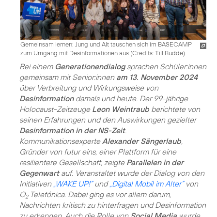
Gemeinsam lernen: Jung und Alt tauschen sich im BASECAMP
zum Umgang mit Desinformationen aus (
Credits: Till Budde
)
Bei einem
Generationendialog
sprachen Schüler:innen
gemeinsam mit Senior:innen
am 13. November 2024
über Verbreitung und Wirkungsweise von
Desinformation
damals und heute. Der 99-jährige
Holocaust-Zeitzeuge
Leon Weintraub
berichtete von
seinen Erfahrungen und den Auswirkungen gezielter
Desinformation in der NS-Zeit
.
Kommunikationsexperte
Alexander Sängerlaub
,
Gründer von futur eins, einer Plattform für eine
resilientere Gesellschaft, zeigte
Parallelen in der
Gegenwart
auf. Veranstaltet wurde der Dialog von den
Initiativen
„WAKE UP!”
und
„Digital Mobil im Alter”
von
O
Telefónica. Dabei ging es vor allem darum,
2
Nachrichten kritisch zu hinterfragen und Desinformation
zu erkennen. Auch die Rolle von
Social Media
wurde