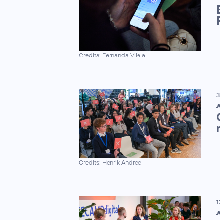
Credits: Fernanda Vilela
3
J
Credits: Henrik Andree
1
J