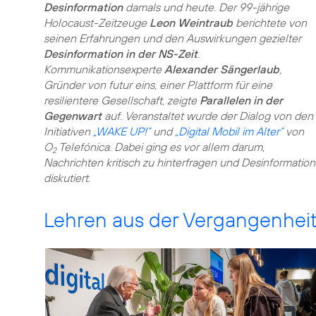
Desinformation
damals und heute. Der 99-jährige
Holocaust-Zeitzeuge
Leon Weintraub
berichtete von
seinen Erfahrungen und den Auswirkungen gezielter
Desinformation in der NS-Zeit
.
Kommunikationsexperte
Alexander Sängerlaub
,
Gründer von futur eins, einer Plattform für eine
resilientere Gesellschaft, zeigte
Parallelen in der
Gegenwart
auf. Veranstaltet wurde der Dialog von den
Initiativen
„WAKE UP!”
und
„Digital Mobil im Alter”
von
O
Telefónica. Dabei ging es vor allem darum,
2
Nachrichten kritisch zu hinterfragen und Desinformatio
diskutiert.
Lehren aus der Vergangenheit