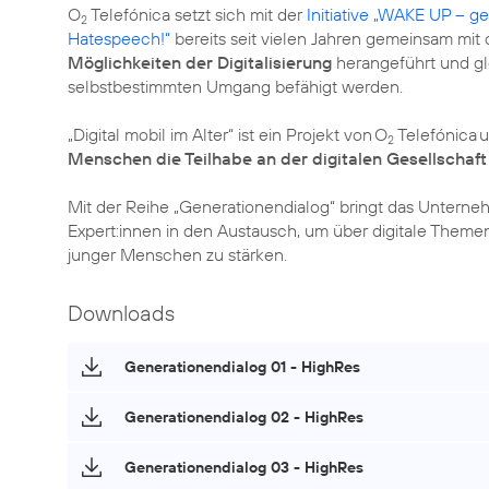
O
Telefónica setzt sich mit der
Initiative „WAKE UP – 
2
Hatespeech!“
bereits seit vielen Jahren gemeinsam mit 
Möglichkeiten der Digitalisierung
herangeführt und gl
selbstbestimmten Umgang befähigt werden.
„Digital mobil im Alter“ ist ein Projekt von O
Telefónica 
2
Menschen die Teilhabe an der digitalen Gesellschaft
Mit der Reihe „Generationendialog“ bringt das Untern
Expert:innen in den Austausch, um über digitale Them
junger Menschen zu stärken.
Downloads
Generationendialog 01 - HighRes
Generationendialog 02 - HighRes
Generationendialog 03 - HighRes