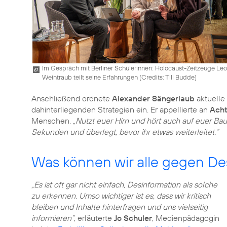
Im Gespräch mit Berliner Schülerinnen: Holocaust-Zeitzeuge Le
Weintraub teilt seine Erfahrungen (
Credits: Till Budde
)
Anschließend ordnete
Alexander Sängerlaub
aktuelle 
dahinterliegenden Strategien ein. Er appellierte an
Acht
Menschen.
„Nutzt euer Hirn und hört auch auf euer Bau
Sekunden und überlegt, bevor ihr etwas weiterleitet.”
Was können wir alle gegen De
„Es ist oft gar nicht einfach, Desinformation als solche
zu erkennen. Umso wichtiger ist es, dass wir kritisch
bleiben und Inhalte hinterfragen und uns vielseitig
informieren”
, erläuterte
Jo Schuler
, Medienpädagogin