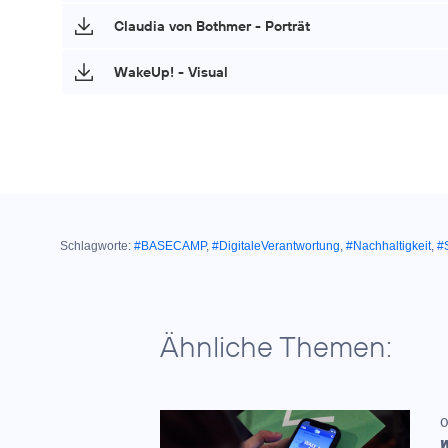
Claudia von Bothmer - Porträt
WakeUp! - Visual
Schlagworte:
#BASECAMP
,
#DigitaleVerantwortung
,
#Nachhaltigkeit
,
#
Ähnliche Themen:
0
W