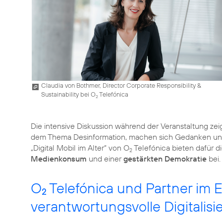
Claudia von Bothmer, Director Corporate Responsibility &
Sustainability bei O
Telefónica
2
Die intensive Diskussion während der Veranstaltung zei
dem Thema Desinformation, machen sich Gedanken und 
„Digital Mobil im Alter“ von O
Telefónica bieten dafür d
2
Medienkonsum
und einer
gestärkten Demokratie
bei.
O
Telefónica und Partner im Ei
2
verantwortungsvolle Digitalisi