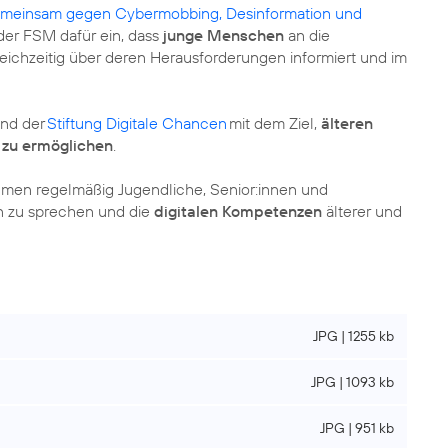
gemeinsam gegen Cybermobbing, Desinformation und
der FSM dafür ein, dass
junge Menschen
an die
eichzeitig über deren Herausforderungen informiert und im
und der
Stiftung Digitale Chancen
mit dem Ziel,
älteren
 zu ermöglichen
.
ehmen regelmäßig Jugendliche, Senior:innen und
en zu sprechen und die
digitalen Kompetenzen
älterer und
JPG | 1255 kb
JPG | 1093 kb
JPG | 951 kb