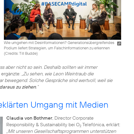
Wie umgehen mit Desinformationen? Generationsübergreifendes
Podium liefert Strategien, um Falschinformationen zu erkennen
(
Credits: Till Budde
)
s aber nicht so sein. Deshalb sollten wir immer
ergänzte:
„Zu sehen, wie Leon Weintraub die
 bewegend. Solche Gespräche sind wertvoll, weil sie
daraus zu ziehen
.“
geklärten Umgang mit Medien
Claudia von Bothmer
, Director Corporate
Responsibility & Sustainability bei O
Telefónica, erklärt:
2
„Mit unseren Gesellschaftsprogrammen unterstützen