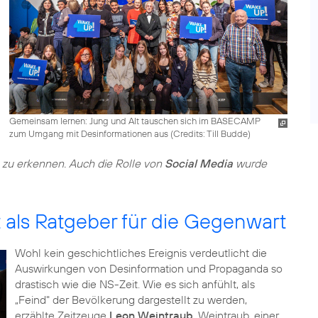
Gemeinsam lernen: Jung und Alt tauschen sich im BASECAMP
zum Umgang mit Desinformationen aus (
Credits: Till Budde
)
n zu erkennen. Auch die Rolle von
Social Media
wurde
 als Ratgeber für die Gegenwart
Wohl kein geschichtliches Ereignis verdeutlicht die
Auswirkungen von Desinformation und Propaganda so
drastisch wie die NS-Zeit. Wie es sich anfühlt, als
„Feind" der Bevölkerung dargestellt zu werden,
erzählte Zeitzeuge
Leon Weintraub
. Weintraub, einer