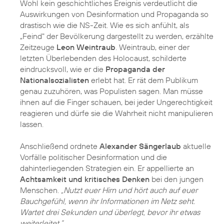
Wohl kein geschichtliches Ereignis verdeutlicht die
Auswirkungen von Desinformation und Propaganda so
drastisch wie die NS-Zeit. Wie es sich anfühlt, als
„Feind" der Bevölkerung dargestellt zu werden, erzählte
Zeitzeuge
Leon Weintraub
. Weintraub, einer der
letzten Überlebenden des Holocaust, schilderte
eindrucksvoll, wie er die
Propaganda der
Nationalsozialisten
erlebt hat. Er rät dem Publikum
genau zuzuhören, was Populisten sagen. Man müsse
ihnen auf die Finger schauen, bei jeder Ungerechtigkeit
reagieren und dürfe sie die Wahrheit nicht manipulieren
lassen.
Anschließend ordnete
Alexander Sängerlaub
aktuelle
Vorfälle politischer Desinformation und die
dahinterliegenden Strategien ein. Er appellierte an
Achtsamkeit und kritisches Denken
bei den jungen
Menschen.
„Nutzt euer Hirn und hört auch auf euer
Bauchgefühl, wenn ihr Informationen im Netz seht.
Wartet drei Sekunden und überlegt, bevor ihr etwas
weiterleitet.”