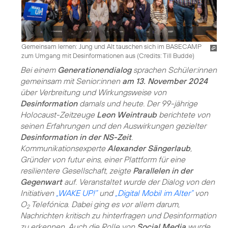
Gemeinsam lernen: Jung und Alt tauschen sich im BASECAMP
zum Umgang mit Desinformationen aus (
Credits: Till Budde
)
Bei einem
Generationendialog
sprachen Schüler:innen
gemeinsam mit Senior:innen
am 13. November 2024
über Verbreitung und Wirkungsweise von
Desinformation
damals und heute. Der 99-jährige
Holocaust-Zeitzeuge
Leon Weintraub
berichtete von
seinen Erfahrungen und den Auswirkungen gezielter
Desinformation in der NS-Zeit
.
Kommunikationsexperte
Alexander Sängerlaub
,
Gründer von futur eins, einer Plattform für eine
resilientere Gesellschaft, zeigte
Parallelen in der
Gegenwart
auf. Veranstaltet wurde der Dialog von den
Initiativen
„WAKE UP!”
und
„Digital Mobil im Alter”
von
O
Telefónica. Dabei ging es vor allem darum,
2
Nachrichten kritisch zu hinterfragen und Desinformation
zu erkennen. Auch die Rolle von
Social Media
wurde