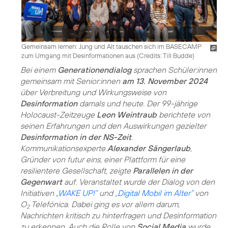
Gemeinsam lernen: Jung und Alt tauschen sich im BASECAMP
zum Umgang mit Desinformationen aus (
Credits: Till Budde
)
Bei einem
Generationendialog
sprachen Schüler:innen
gemeinsam mit Senior:innen
am 13. November 2024
über Verbreitung und Wirkungsweise von
Desinformation
damals und heute. Der 99-jährige
Holocaust-Zeitzeuge
Leon Weintraub
berichtete von
seinen Erfahrungen und den Auswirkungen gezielter
Desinformation in der NS-Zeit
.
Kommunikationsexperte
Alexander Sängerlaub
,
Gründer von futur eins, einer Plattform für eine
resilientere Gesellschaft, zeigte
Parallelen in der
Gegenwart
auf. Veranstaltet wurde der Dialog von den
Initiativen
„WAKE UP!”
und
„Digital Mobil im Alter”
von
O
Telefónica. Dabei ging es vor allem darum,
2
Nachrichten kritisch zu hinterfragen und Desinformation
zu erkennen. Auch die Rolle von
Social Media
wurde