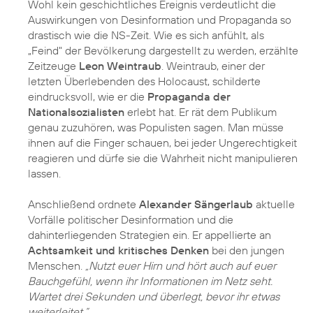
Wohl kein geschichtliches Ereignis verdeutlicht die
Auswirkungen von Desinformation und Propaganda so
drastisch wie die NS-Zeit. Wie es sich anfühlt, als
„Feind" der Bevölkerung dargestellt zu werden, erzählte
Zeitzeuge
Leon Weintraub
. Weintraub, einer der
letzten Überlebenden des Holocaust, schilderte
eindrucksvoll, wie er die
Propaganda der
Nationalsozialisten
erlebt hat. Er rät dem Publikum
genau zuzuhören, was Populisten sagen. Man müsse
ihnen auf die Finger schauen, bei jeder Ungerechtigkeit
reagieren und dürfe sie die Wahrheit nicht manipulieren
lassen.
Anschließend ordnete
Alexander Sängerlaub
aktuelle
Vorfälle politischer Desinformation und die
dahinterliegenden Strategien ein. Er appellierte an
Achtsamkeit und kritisches Denken
bei den jungen
Menschen.
„Nutzt euer Hirn und hört auch auf euer
Bauchgefühl, wenn ihr Informationen im Netz seht.
Wartet drei Sekunden und überlegt, bevor ihr etwas
weiterleitet.”