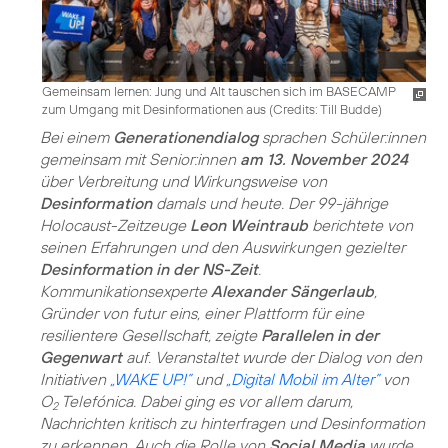
Gemeinsam lernen: Jung und Alt tauschen sich im BASECAMP
zum Umgang mit Desinformationen aus (
Credits: Till Budde
)
Bei einem
Generationendialog
sprachen Schüler:innen
gemeinsam mit Senior:innen
am 13. November 2024
über Verbreitung und Wirkungsweise von
Desinformation
damals und heute. Der 99-jährige
Holocaust-Zeitzeuge
Leon Weintraub
berichtete von
seinen Erfahrungen und den Auswirkungen gezielter
Desinformation in der NS-Zeit
.
Kommunikationsexperte
Alexander Sängerlaub
,
Gründer von futur eins, einer Plattform für eine
resilientere Gesellschaft, zeigte
Parallelen in der
Gegenwart
auf. Veranstaltet wurde der Dialog von den
Initiativen
„WAKE UP!”
und
„Digital Mobil im Alter”
von
O
Telefónica. Dabei ging es vor allem darum,
2
Nachrichten kritisch zu hinterfragen und Desinformation
zu erkennen. Auch die Rolle von
Social Media
wurde