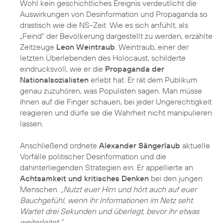
Wohl kein geschichtliches Ereignis verdeutlicht die
Auswirkungen von Desinformation und Propaganda so
drastisch wie die NS-Zeit. Wie es sich anfühlt, als
„Feind" der Bevölkerung dargestellt zu werden, erzählte
Zeitzeuge
Leon Weintraub
. Weintraub, einer der
letzten Überlebenden des Holocaust, schilderte
eindrucksvoll, wie er die
Propaganda der
Nationalsozialisten
erlebt hat. Er rät dem Publikum
genau zuzuhören, was Populisten sagen. Man müsse
ihnen auf die Finger schauen, bei jeder Ungerechtigkeit
reagieren und dürfe sie die Wahrheit nicht manipulieren
lassen.
Anschließend ordnete
Alexander Sängerlaub
aktuelle
Vorfälle politischer Desinformation und die
dahinterliegenden Strategien ein. Er appellierte an
Achtsamkeit und kritisches Denken
bei den jungen
Menschen.
„Nutzt euer Hirn und hört auch auf euer
Bauchgefühl, wenn ihr Informationen im Netz seht.
Wartet drei Sekunden und überlegt, bevor ihr etwas
weiterleitet.”