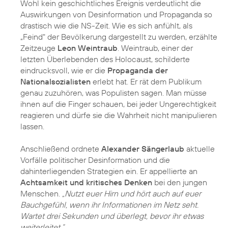
Wohl kein geschichtliches Ereignis verdeutlicht die
Auswirkungen von Desinformation und Propaganda so
drastisch wie die NS-Zeit. Wie es sich anfühlt, als
„Feind" der Bevölkerung dargestellt zu werden, erzählte
Zeitzeuge
Leon Weintraub
. Weintraub, einer der
letzten Überlebenden des Holocaust, schilderte
eindrucksvoll, wie er die
Propaganda der
Nationalsozialisten
erlebt hat. Er rät dem Publikum
genau zuzuhören, was Populisten sagen. Man müsse
ihnen auf die Finger schauen, bei jeder Ungerechtigkeit
reagieren und dürfe sie die Wahrheit nicht manipulieren
lassen.
Anschließend ordnete
Alexander Sängerlaub
aktuelle
Vorfälle politischer Desinformation und die
dahinterliegenden Strategien ein. Er appellierte an
Achtsamkeit und kritisches Denken
bei den jungen
Menschen.
„Nutzt euer Hirn und hört auch auf euer
Bauchgefühl, wenn ihr Informationen im Netz seht.
Wartet drei Sekunden und überlegt, bevor ihr etwas
weiterleitet.”