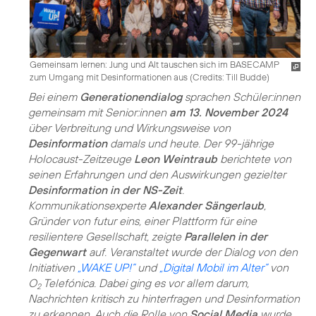
Gemeinsam lernen: Jung und Alt tauschen sich im BASECAMP
zum Umgang mit Desinformationen aus (
Credits: Till Budde
)
Bei einem
Generationendialog
sprachen Schüler:innen
gemeinsam mit Senior:innen
am 13. November 2024
über Verbreitung und Wirkungsweise von
Desinformation
damals und heute. Der 99-jährige
Holocaust-Zeitzeuge
Leon Weintraub
berichtete von
seinen Erfahrungen und den Auswirkungen gezielter
Desinformation in der NS-Zeit
.
Kommunikationsexperte
Alexander Sängerlaub
,
Gründer von futur eins, einer Plattform für eine
resilientere Gesellschaft, zeigte
Parallelen in der
Gegenwart
auf. Veranstaltet wurde der Dialog von den
Initiativen
„WAKE UP!”
und
„Digital Mobil im Alter”
von
O
Telefónica. Dabei ging es vor allem darum,
2
Nachrichten kritisch zu hinterfragen und Desinformation
zu erkennen. Auch die Rolle von
Social Media
wurde