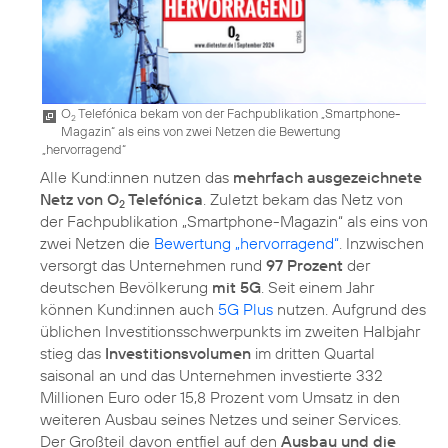
O
Telefónica bekam von der Fachpublikation „Smartphone-
2
Magazin“ als eins von zwei Netzen die Bewertung
„hervorragend“
Alle Kund:innen nutzen das
mehrfach ausgezeichnete
Netz von O
Telefónica
. Zuletzt bekam das Netz von
2
der Fachpublikation „Smartphone-Magazin“ als eins von
zwei Netzen die
Bewertung „hervorragend“
. Inzwischen
versorgt das Unternehmen rund
97 Prozent
der
deutschen Bevölkerung
mit 5G
. Seit einem Jahr
können Kund:innen auch
5G Plus
nutzen. Aufgrund des
üblichen Investitionsschwerpunkts im zweiten Halbjahr
stieg das
Investitionsvolumen
im dritten Quartal
saisonal an und das Unternehmen investierte 332
Millionen Euro oder 15,8 Prozent vom Umsatz in den
weiteren Ausbau seines Netzes und seiner Services.
Der Großteil davon entfiel auf den
Ausbau und die