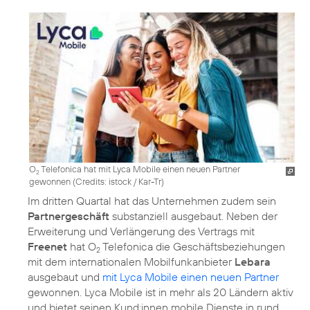
O
Telefonica hat mit Lyca Mobile einen neuen Partner
2
gewonnen (
Credits: istock / Kar-Tr
)
Im dritten Quartal hat das Unternehmen zudem sein
Partnergeschäft
substanziell ausgebaut. Neben der
Erweiterung und Verlängerung des Vertrags mit
Freenet
hat O
Telefonica die Geschäftsbeziehungen
2
mit dem internationalen Mobilfunkanbieter
Lebara
ausgebaut und
mit Lyca Mobile einen neuen Partner
gewonnen. Lyca Mobile ist in mehr als 20 Ländern aktiv
und bietet seinen Kund:innen mobile Dienste in rund