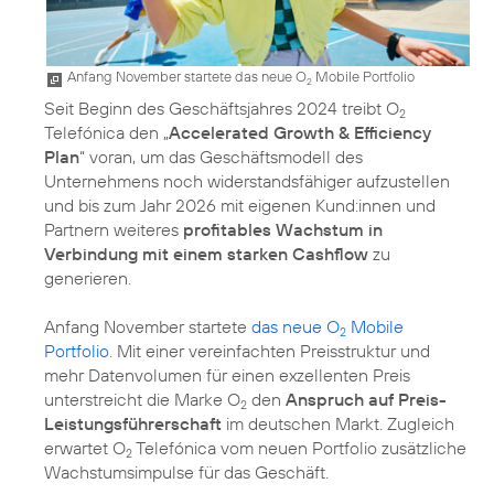
Anfang November startete das neue O
Mobile Portfolio
2
Seit Beginn des Geschäftsjahres 2024 treibt O
2
Telefónica den „
Accelerated Growth & Efficiency
Plan
“ voran, um das Geschäftsmodell des
Unternehmens noch widerstandsfähiger aufzustellen
und bis zum Jahr 2026 mit eigenen Kund:innen und
Partnern weiteres
profitables Wachstum in
Verbindung mit einem starken Cashflow
zu
generieren.
Anfang November startete
das neue O
Mobile
2
Portfolio
. Mit einer vereinfachten Preisstruktur und
mehr Datenvolumen für einen exzellenten Preis
unterstreicht die Marke O
den
Anspruch auf Preis-
2
Leistungsführerschaft
im deutschen Markt. Zugleich
erwartet O
Telefónica vom neuen Portfolio zusätzliche
2
Wachstumsimpulse für das Geschäft.