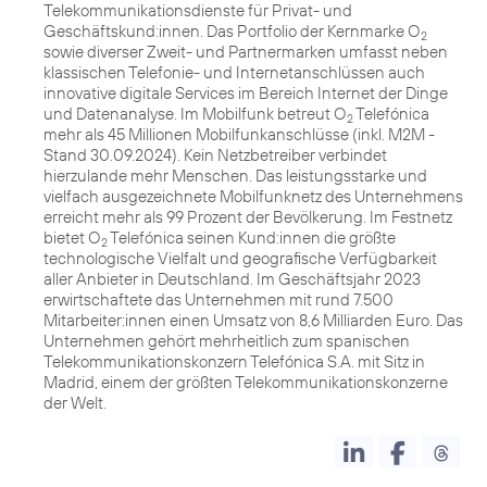
Telekommunikationsdienste für Privat- und
Geschäftskund:innen. Das Portfolio der Kernmarke O
2
sowie diverser Zweit- und Partnermarken umfasst neben
klassischen Telefonie- und Internetanschlüssen auch
innovative digitale Services im Bereich Internet der Dinge
und Datenanalyse. Im Mobilfunk betreut O
Telefónica
2
mehr als 45 Millionen Mobilfunkanschlüsse (inkl. M2M -
Stand 30.09.2024). Kein Netzbetreiber verbindet
hierzulande mehr Menschen. Das leistungsstarke und
vielfach ausgezeichnete Mobilfunknetz des Unternehmens
erreicht mehr als 99 Prozent der Bevölkerung. Im Festnetz
bietet O
Telefónica seinen Kund:innen die größte
2
technologische Vielfalt und geografische Verfügbarkeit
aller Anbieter in Deutschland. Im Geschäftsjahr 2023
erwirtschaftete das Unternehmen mit rund 7.500
Mitarbeiter:innen einen Umsatz von 8,6 Milliarden Euro. Das
Unternehmen gehört mehrheitlich zum spanischen
Telekommunikationskonzern Telefónica S.A. mit Sitz in
Madrid, einem der größten Telekommunikationskonzerne
der Welt.