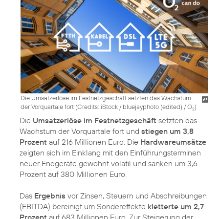
Die Umsatzerlöse im Festnetzgeschäft setzten das Wachstum
der Vorquartale fort (
Credits: iStock / bluejayphoto (edited) / O
)
2
Die
Umsatzerlöse im Festnetzgeschäft
setzten das
Wachstum der Vorquartale fort und
stiegen um 3,8
Prozent
auf 216 Millionen Euro. Die
Hardwareumsätze
zeigten sich im Einklang mit den Einführungsterminen
neuer Endgeräte gewohnt volatil und sanken um 3,6
Prozent auf 380 Millionen Euro.
Das
Ergebnis
vor Zinsen, Steuern und Abschreibungen
(EBITDA) bereinigt um Sondereffekte
kletterte um 2,7
Prozent
auf 683 Millionen Euro. Zur Steigerung der