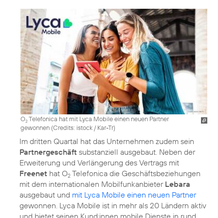
O
Telefonica hat mit Lyca Mobile einen neuen Partner
2
gewonnen (
Credits: istock / Kar-Tr
)
Im dritten Quartal hat das Unternehmen zudem sein
Partnergeschäft
substanziell ausgebaut. Neben der
Erweiterung und Verlängerung des Vertrags mit
Freenet
hat O
Telefonica die Geschäftsbeziehungen
2
mit dem internationalen Mobilfunkanbieter
Lebara
ausgebaut und
mit Lyca Mobile einen neuen Partner
gewonnen. Lyca Mobile ist in mehr als 20 Ländern aktiv
und bietet seinen Kund:innen mobile Dienste in rund