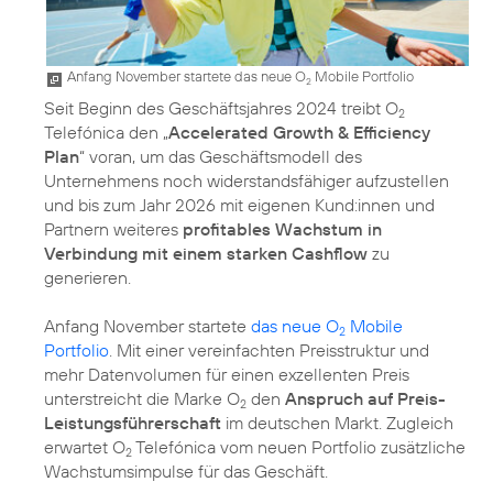
Anfang November startete das neue O
Mobile Portfolio
2
Seit Beginn des Geschäftsjahres 2024 treibt O
2
Telefónica den „
Accelerated Growth & Efficiency
Plan
“ voran, um das Geschäftsmodell des
Unternehmens noch widerstandsfähiger aufzustellen
und bis zum Jahr 2026 mit eigenen Kund:innen und
Partnern weiteres
profitables Wachstum in
Verbindung mit einem starken Cashflow
zu
generieren.
Anfang November startete
das neue O
Mobile
2
Portfolio
. Mit einer vereinfachten Preisstruktur und
mehr Datenvolumen für einen exzellenten Preis
unterstreicht die Marke O
den
Anspruch auf Preis-
2
Leistungsführerschaft
im deutschen Markt. Zugleich
erwartet O
Telefónica vom neuen Portfolio zusätzliche
2
Wachstumsimpulse für das Geschäft.