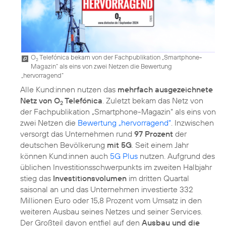
O
Telefónica bekam von der Fachpublikation „Smartphone-
2
Magazin“ als eins von zwei Netzen die Bewertung
„hervorragend“
Alle Kund:innen nutzen das
mehrfach ausgezeichnete
Netz von O
Telefónica
. Zuletzt bekam das Netz von
2
der Fachpublikation „Smartphone-Magazin“ als eins von
zwei Netzen die
Bewertung „hervorragend“
. Inzwischen
versorgt das Unternehmen rund
97 Prozent
der
deutschen Bevölkerung
mit 5G
. Seit einem Jahr
können Kund:innen auch
5G Plus
nutzen. Aufgrund des
üblichen Investitionsschwerpunkts im zweiten Halbjahr
stieg das
Investitionsvolumen
im dritten Quartal
saisonal an und das Unternehmen investierte 332
Millionen Euro oder 15,8 Prozent vom Umsatz in den
weiteren Ausbau seines Netzes und seiner Services.
Der Großteil davon entfiel auf den
Ausbau und die