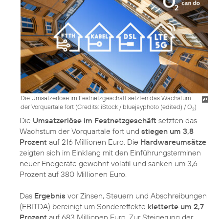
Die Umsatzerlöse im Festnetzgeschäft setzten das Wachstum
der Vorquartale fort (
Credits: iStock / bluejayphoto (edited) / O
)
2
Die
Umsatzerlöse im Festnetzgeschäft
setzten das
Wachstum der Vorquartale fort und
stiegen um 3,8
Prozent
auf 216 Millionen Euro. Die
Hardwareumsätze
zeigten sich im Einklang mit den Einführungsterminen
neuer Endgeräte gewohnt volatil und sanken um 3,6
Prozent auf 380 Millionen Euro.
Das
Ergebnis
vor Zinsen, Steuern und Abschreibungen
(EBITDA) bereinigt um Sondereffekte
kletterte um 2,7
Prozent
auf 683 Millionen Euro. Zur Steigerung der