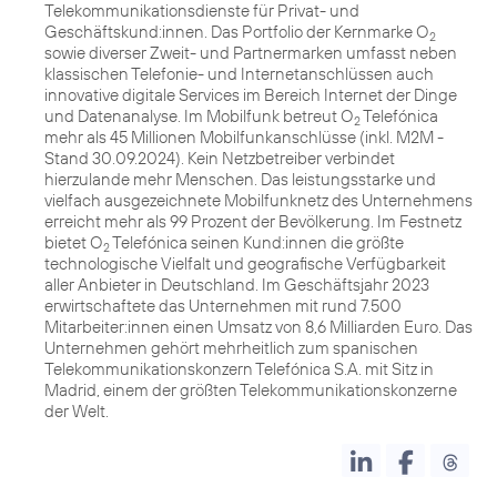
Telekommunikationsdienste für Privat- und
Geschäftskund:innen. Das Portfolio der Kernmarke O
2
sowie diverser Zweit- und Partnermarken umfasst neben
klassischen Telefonie- und Internetanschlüssen auch
innovative digitale Services im Bereich Internet der Dinge
und Datenanalyse. Im Mobilfunk betreut O
Telefónica
2
mehr als 45 Millionen Mobilfunkanschlüsse (inkl. M2M -
Stand 30.09.2024). Kein Netzbetreiber verbindet
hierzulande mehr Menschen. Das leistungsstarke und
vielfach ausgezeichnete Mobilfunknetz des Unternehmens
erreicht mehr als 99 Prozent der Bevölkerung. Im Festnetz
bietet O
Telefónica seinen Kund:innen die größte
2
technologische Vielfalt und geografische Verfügbarkeit
aller Anbieter in Deutschland. Im Geschäftsjahr 2023
erwirtschaftete das Unternehmen mit rund 7.500
Mitarbeiter:innen einen Umsatz von 8,6 Milliarden Euro. Das
Unternehmen gehört mehrheitlich zum spanischen
Telekommunikationskonzern Telefónica S.A. mit Sitz in
Madrid, einem der größten Telekommunikationskonzerne
der Welt.