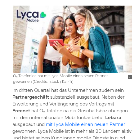
O
Telefonica hat mit Lyca Mobile einen neuen Partner
2
gewonnen (
Credits: istock / Kar-Tr
)
Im dritten Quartal hat das Unternehmen zudem sein
Partnergeschäft
substanziell ausgebaut. Neben der
Erweiterung und Verlängerung des Vertrags mit
Freenet
hat O
Telefonica die Geschäftsbeziehungen
2
mit dem internationalen Mobilfunkanbieter
Lebara
ausgebaut und
mit Lyca Mobile einen neuen Partner
gewonnen. Lyca Mobile ist in mehr als 20 Ländern aktiv
und bietet seinen Kund:innen mobile Dienste in rund