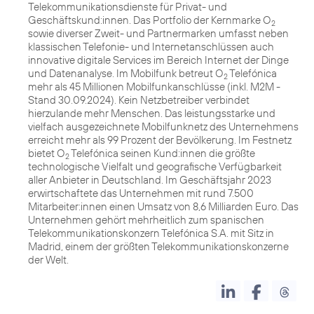
Telekommunikationsdienste für Privat- und
Geschäftskund:innen. Das Portfolio der Kernmarke O
2
sowie diverser Zweit- und Partnermarken umfasst neben
klassischen Telefonie- und Internetanschlüssen auch
innovative digitale Services im Bereich Internet der Dinge
und Datenanalyse. Im Mobilfunk betreut O
Telefónica
2
mehr als 45 Millionen Mobilfunkanschlüsse (inkl. M2M -
Stand 30.09.2024). Kein Netzbetreiber verbindet
hierzulande mehr Menschen. Das leistungsstarke und
vielfach ausgezeichnete Mobilfunknetz des Unternehmens
erreicht mehr als 99 Prozent der Bevölkerung. Im Festnetz
bietet O
Telefónica seinen Kund:innen die größte
2
technologische Vielfalt und geografische Verfügbarkeit
aller Anbieter in Deutschland. Im Geschäftsjahr 2023
erwirtschaftete das Unternehmen mit rund 7.500
Mitarbeiter:innen einen Umsatz von 8,6 Milliarden Euro. Das
Unternehmen gehört mehrheitlich zum spanischen
Telekommunikationskonzern Telefónica S.A. mit Sitz in
Madrid, einem der größten Telekommunikationskonzerne
der Welt.