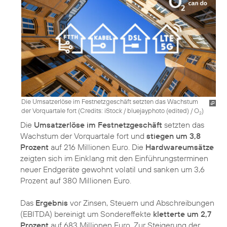
Die Umsatzerlöse im Festnetzgeschäft setzten das Wachstum
der Vorquartale fort (
Credits: iStock / bluejayphoto (edited) / O
)
2
Die
Umsatzerlöse im Festnetzgeschäft
setzten das
Wachstum der Vorquartale fort und
stiegen um 3,8
Prozent
auf 216 Millionen Euro. Die
Hardwareumsätze
zeigten sich im Einklang mit den Einführungsterminen
neuer Endgeräte gewohnt volatil und sanken um 3,6
Prozent auf 380 Millionen Euro.
Das
Ergebnis
vor Zinsen, Steuern und Abschreibungen
(EBITDA) bereinigt um Sondereffekte
kletterte um 2,7
Prozent
auf 683 Millionen Euro. Zur Steigerung der