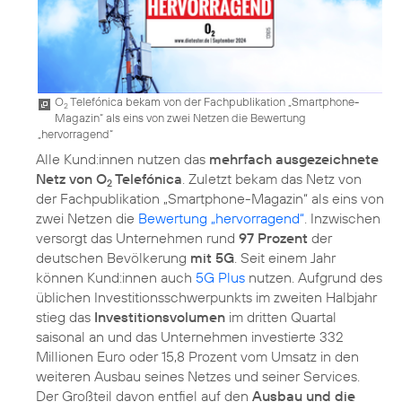
O
Telefónica bekam von der Fachpublikation „Smartphone-
2
Magazin“ als eins von zwei Netzen die Bewertung
„hervorragend“
Alle Kund:innen nutzen das
mehrfach ausgezeichnete
Netz von O
Telefónica
. Zuletzt bekam das Netz von
2
der Fachpublikation „Smartphone-Magazin“ als eins von
zwei Netzen die
Bewertung „hervorragend“
. Inzwischen
versorgt das Unternehmen rund
97 Prozent
der
deutschen Bevölkerung
mit 5G
. Seit einem Jahr
können Kund:innen auch
5G Plus
nutzen. Aufgrund des
üblichen Investitionsschwerpunkts im zweiten Halbjahr
stieg das
Investitionsvolumen
im dritten Quartal
saisonal an und das Unternehmen investierte 332
Millionen Euro oder 15,8 Prozent vom Umsatz in den
weiteren Ausbau seines Netzes und seiner Services.
Der Großteil davon entfiel auf den
Ausbau und die