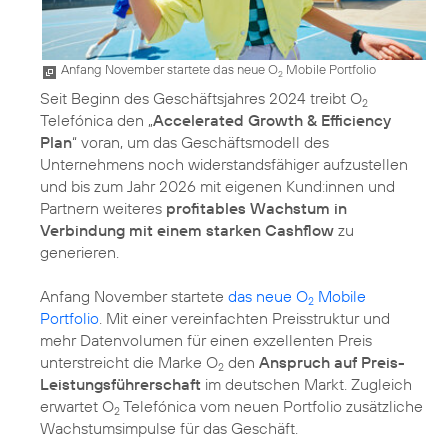
Anfang November startete das neue O
Mobile Portfolio
2
Seit Beginn des Geschäftsjahres 2024 treibt O
2
Telefónica den „
Accelerated Growth & Efficiency
Plan
“ voran, um das Geschäftsmodell des
Unternehmens noch widerstandsfähiger aufzustellen
und bis zum Jahr 2026 mit eigenen Kund:innen und
Partnern weiteres
profitables Wachstum in
Verbindung mit einem starken Cashflow
zu
generieren.
Anfang November startete
das neue O
Mobile
2
Portfolio
. Mit einer vereinfachten Preisstruktur und
mehr Datenvolumen für einen exzellenten Preis
unterstreicht die Marke O
den
Anspruch auf Preis-
2
Leistungsführerschaft
im deutschen Markt. Zugleich
erwartet O
Telefónica vom neuen Portfolio zusätzliche
2
Wachstumsimpulse für das Geschäft.