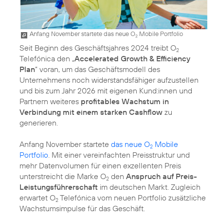
Anfang November startete das neue O
Mobile Portfolio
2
Seit Beginn des Geschäftsjahres 2024 treibt O
2
Telefónica den „
Accelerated Growth & Efficiency
Plan
“ voran, um das Geschäftsmodell des
Unternehmens noch widerstandsfähiger aufzustellen
und bis zum Jahr 2026 mit eigenen Kund:innen und
Partnern weiteres
profitables Wachstum in
Verbindung mit einem starken Cashflow
zu
generieren.
Anfang November startete
das neue O
Mobile
2
Portfolio
. Mit einer vereinfachten Preisstruktur und
mehr Datenvolumen für einen exzellenten Preis
unterstreicht die Marke O
den
Anspruch auf Preis-
2
Leistungsführerschaft
im deutschen Markt. Zugleich
erwartet O
Telefónica vom neuen Portfolio zusätzliche
2
Wachstumsimpulse für das Geschäft.