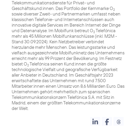
Telekommunikationsdienste für Privat- und
Geschäftskund:innen. Das Portfolio der Kernmarke O
2
sowie diverser Zweit- und Partnermarken umfasst neben
klassischen Telefonie- und Internetanschlüssen auch
innovative digitale Services im Bereich Internet der Dinge
und Datenanalyse. Im Mobilfunk betreut O
Telefónica
2
mehr als 45 Millionen Mobilfunkanschlüsse (inkl. M2M -
Stand 30.09.2024). Kein Netzbetreiber verbindet
hierzulande mehr Menschen. Das leistungsstarke und
vielfach ausgezeichnete Mobilfunknetz des Unternehmens
erreicht mehr als 99 Prozent der Bevölkerung. Im Festnetz
bietet O
Telefónica seinen Kund:innen die größte
2
technologische Vielfalt und geografische Verfügbarkeit
aller Anbieter in Deutschland. Im Geschäftsjahr 2023
erwirtschaftete das Unternehmen mit rund 7.500
Mitarbeiter:innen einen Umsatz von 8,6 Milliarden Euro. Das
Unternehmen gehört mehrheitlich zum spanischen
Telekommunikationskonzern Telefónica S.A. mit Sitz in
Madrid, einem der größten Telekommunikationskonzerne
der Welt.