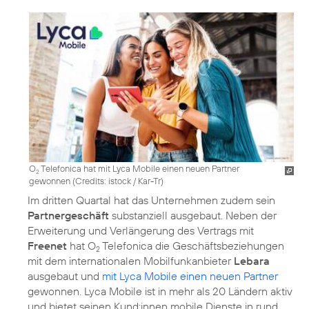
O
Telefonica hat mit Lyca Mobile einen neuen Partner
2
gewonnen (
Credits: istock / Kar-Tr
)
Im dritten Quartal hat das Unternehmen zudem sein
Partnergeschäft
substanziell ausgebaut. Neben der
Erweiterung und Verlängerung des Vertrags mit
Freenet
hat O
Telefonica die Geschäftsbeziehungen
2
mit dem internationalen Mobilfunkanbieter
Lebara
ausgebaut und
mit Lyca Mobile einen neuen Partner
gewonnen. Lyca Mobile ist in mehr als 20 Ländern aktiv
und bietet seinen Kund:innen mobile Dienste in rund