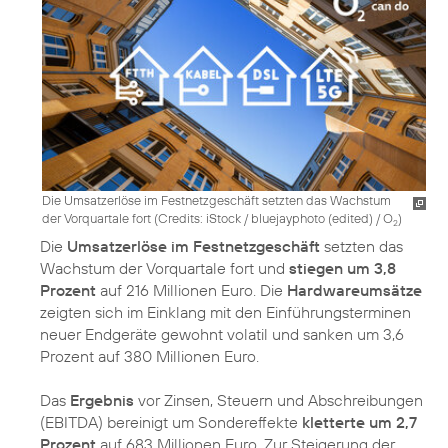
Die Umsatzerlöse im Festnetzgeschäft setzten das Wachstum
der Vorquartale fort (
Credits: iStock / bluejayphoto (edited) / O
)
2
Die
Umsatzerlöse im Festnetzgeschäft
setzten das
Wachstum der Vorquartale fort und
stiegen um 3,8
Prozent
auf 216 Millionen Euro. Die
Hardwareumsätze
zeigten sich im Einklang mit den Einführungsterminen
neuer Endgeräte gewohnt volatil und sanken um 3,6
Prozent auf 380 Millionen Euro.
Das
Ergebnis
vor Zinsen, Steuern und Abschreibungen
(EBITDA) bereinigt um Sondereffekte
kletterte um 2,7
Prozent
auf 683 Millionen Euro. Zur Steigerung der