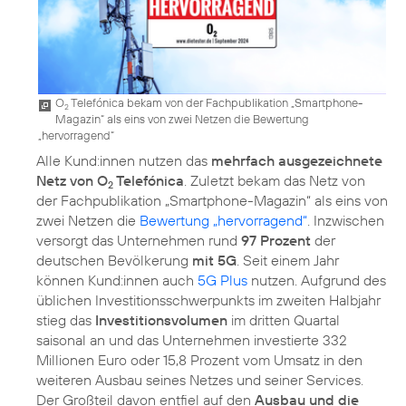
O
Telefónica bekam von der Fachpublikation „Smartphone-
2
Magazin“ als eins von zwei Netzen die Bewertung
„hervorragend“
Alle Kund:innen nutzen das
mehrfach ausgezeichnete
Netz von O
Telefónica
. Zuletzt bekam das Netz von
2
der Fachpublikation „Smartphone-Magazin“ als eins von
zwei Netzen die
Bewertung „hervorragend“
. Inzwischen
versorgt das Unternehmen rund
97 Prozent
der
deutschen Bevölkerung
mit 5G
. Seit einem Jahr
können Kund:innen auch
5G Plus
nutzen. Aufgrund des
üblichen Investitionsschwerpunkts im zweiten Halbjahr
stieg das
Investitionsvolumen
im dritten Quartal
saisonal an und das Unternehmen investierte 332
Millionen Euro oder 15,8 Prozent vom Umsatz in den
weiteren Ausbau seines Netzes und seiner Services.
Der Großteil davon entfiel auf den
Ausbau und die