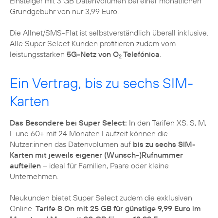
Einsteiger mit 3 GB Datenvolumen bei einer monatlichen
Grundgebühr von nur 3,99 Euro.
Die Allnet/SMS-Flat ist selbstverständlich überall inklusive.
Alle Super Select Kunden profitieren zudem vom
leistungsstarken
5G-Netz von O
Telefónica
.
2
Ein Vertrag, bis zu sechs SIM-
Karten
Das Besondere bei Super Select:
In den Tarifen XS, S, M,
L und 60+ mit 24 Monaten Laufzeit können die
Nutzer:innen das Datenvolumen auf
bis zu sechs SIM-
Karten mit jeweils eigener (Wunsch-)Rufnummer
aufteilen
– ideal für Familien, Paare oder kleine
Unternehmen.
Neukunden bietet Super Select zudem die exklusiven
Online-
Tarife S On mit 25 GB für günstige 9,99 Euro im