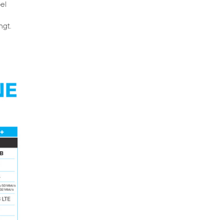
bel
ngt.