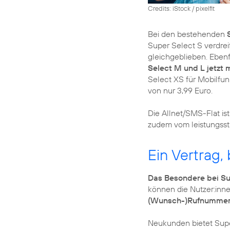
Credits: iStock / pixelfit
Bei den bestehenden
Super Select S verdreif
gleichgeblieben. Ebenfa
Select M und L jetzt
Select XS für Mobilfu
von nur 3,99 Euro.
Die Allnet/SMS-Flat ist
zudem vom leistungss
Ein Vertrag,
Das Besondere bei Su
können die Nutzer:inn
(Wunsch-)Rufnummer 
Neukunden bietet Supe