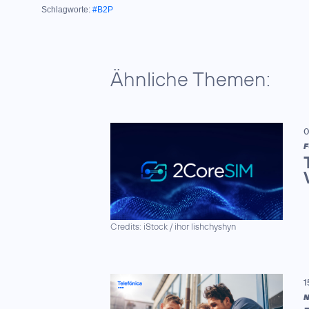
Schlagworte:
#B2P
Ähnliche Themen:
0
F
Credits: iStock / ihor lishchyshyn
1
N