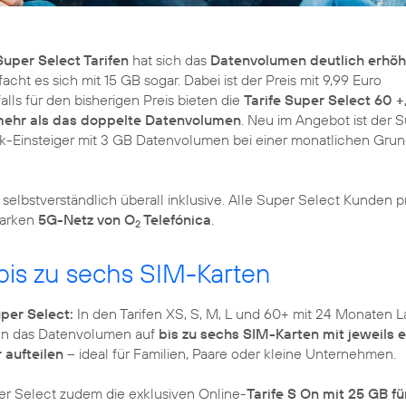
Super Select Tarifen
hat sich das
Datenvolumen deutlich erhöh
acht es sich mit 15 GB sogar. Dabei ist der Preis mit 9,99 Euro
lls für den bisherigen Preis bieten die
Tarife Super Select 60 +
 mehr als das doppelte Datenvolumen
. Neu im Angebot ist der 
nk-Einsteiger mit 3 GB Datenvolumen bei einer monatlichen Gru
 selbstverständlich überall inklusive. Alle Super Select Kunden pr
tarken
5G-Netz von O
Telefónica
.
2
 bis zu sechs SIM-Karten
per Select:
In den Tarifen XS, S, M, L und 60+ mit 24 Monaten L
en das Datenvolumen auf
bis zu sechs SIM-Karten mit jeweils 
aufteilen
– ideal für Familien, Paare oder kleine Unternehmen.
r Select zudem die exklusiven Online-
Tarife S On mit 25 GB fü