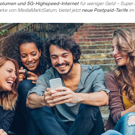
volumen und 5G-Highspeed-Internet
für weniger Geld – Super 
rke von MediaMarktSaturn, bietet jetzt
neue Postpaid-Tarife
im 