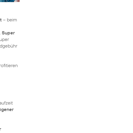
t
– beim
, Super
Super
ndgebühr
ofitieren
aufzeit
eigener
r