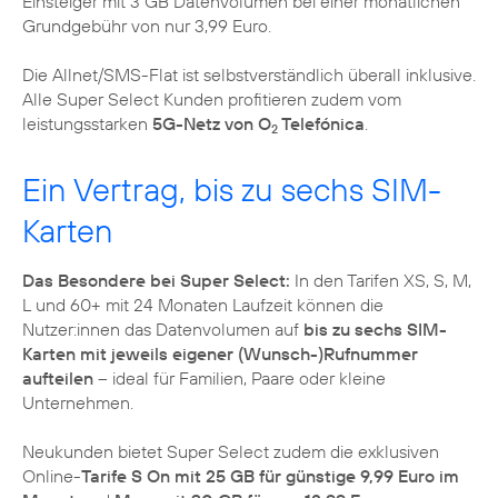
Einsteiger mit 3 GB Datenvolumen bei einer monatlichen
Grundgebühr von nur 3,99 Euro.
Die Allnet/SMS-Flat ist selbstverständlich überall inklusive.
Alle Super Select Kunden profitieren zudem vom
leistungsstarken
5G-Netz von O
Telefónica
.
2
Ein Vertrag, bis zu sechs SIM-
Karten
Das Besondere bei Super Select:
In den Tarifen XS, S, M,
L und 60+ mit 24 Monaten Laufzeit können die
Nutzer:innen das Datenvolumen auf
bis zu sechs SIM-
Karten mit jeweils eigener (Wunsch-)Rufnummer
aufteilen
– ideal für Familien, Paare oder kleine
Unternehmen.
Neukunden bietet Super Select zudem die exklusiven
Online-
Tarife S On mit 25 GB für günstige 9,99 Euro im