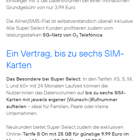
Einsteiger mit 3 GB Datenvolumen bei einer monatlichen
Grundgebühr von nur 3,99 Euro.
Die Allnet/SMS-Flat ist selbstverständlich überall inklusive.
Alle Super Select Kunden profitieren zudem vom
leistungsstarken
5G-Netz von O
Telefónica
.
2
Ein Vertrag, bis zu sechs SIM-
Karten
Das Besondere bei Super Select:
In den Tarifen XS, S, M,
L und 60+ mit 24 Monaten Laufzeit können die
Nutzer:innen das Datenvolumen auf
bis zu sechs SIM-
Karten mit jeweils eigener (Wunsch-)Rufnummer
aufteilen
– ideal für Familien, Paare oder kleine
Unternehmen.
Neukunden bietet Super Select zudem die exklusiven
Online-
Tarife S On mit 25 GB für günstige 9,99 Euro im