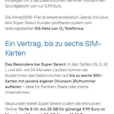
Einsteiger mit 3 GB Datenvolumen bei einer monatlichen
Grundgebühr von nur 3,99 Euro.
Die Allnet/SMS-Flat ist selbstverständlich überall inklusive.
Alle Super Select Kunden profitieren zudem vom
leistungsstarken
5G-Netz von O
Telefónica
.
2
Ein Vertrag, bis zu sechs SIM-
Karten
Das Besondere bei Super Select:
In den Tarifen XS, S, M,
L und 60+ mit 24 Monaten Laufzeit können die
Nutzer:innen das Datenvolumen auf
bis zu sechs SIM-
Karten mit jeweils eigener (Wunsch-)Rufnummer
aufteilen
– ideal für Familien, Paare oder kleine
Unternehmen.
Neukunden bietet Super Select zudem die exklusiven
Online-
Tarife S On mit 25 GB für günstige 9,99 Euro im