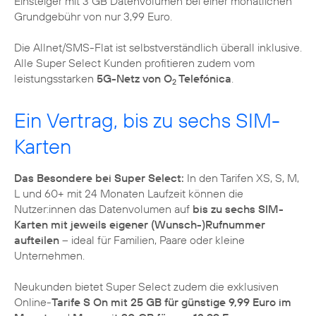
Einsteiger mit 3 GB Datenvolumen bei einer monatlichen
Grundgebühr von nur 3,99 Euro.
Die Allnet/SMS-Flat ist selbstverständlich überall inklusive.
Alle Super Select Kunden profitieren zudem vom
leistungsstarken
5G-Netz von O
Telefónica
.
2
Ein Vertrag, bis zu sechs SIM-
Karten
Das Besondere bei Super Select:
In den Tarifen XS, S, M,
L und 60+ mit 24 Monaten Laufzeit können die
Nutzer:innen das Datenvolumen auf
bis zu sechs SIM-
Karten mit jeweils eigener (Wunsch-)Rufnummer
aufteilen
– ideal für Familien, Paare oder kleine
Unternehmen.
Neukunden bietet Super Select zudem die exklusiven
Online-
Tarife S On mit 25 GB für günstige 9,99 Euro im