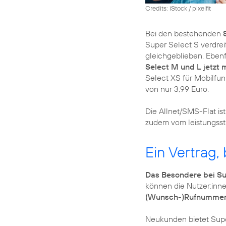
Credits: iStock / pixelfit
Bei den bestehenden
Super Select S verdreif
gleichgeblieben. Ebenfa
Select M und L jetzt
Select XS für Mobilfu
von nur 3,99 Euro.
Die Allnet/SMS-Flat ist
zudem vom leistungss
Ein Vertrag,
Das Besondere bei Su
können die Nutzer:inn
(Wunsch-)Rufnummer 
Neukunden bietet Supe