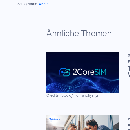
Schlagworte:
#B2P
Ähnliche Themen:
0
F
Credits: iStock / ihor lishchyshyn
1
N