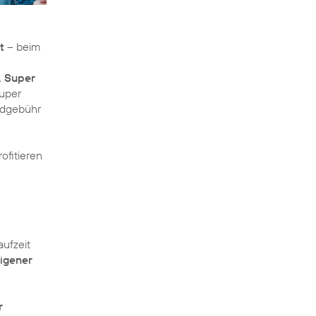
t
– beim
, Super
Super
ndgebühr
ofitieren
aufzeit
eigener
r