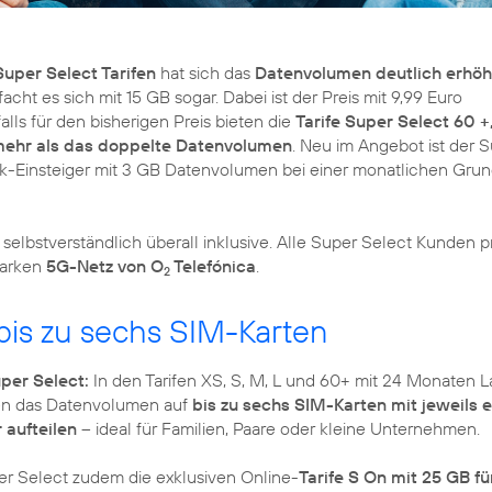
Super Select Tarifen
hat sich das
Datenvolumen deutlich erhöh
acht es sich mit 15 GB sogar. Dabei ist der Preis mit 9,99 Euro
lls für den bisherigen Preis bieten die
Tarife Super Select 60 +
 mehr als das doppelte Datenvolumen
. Neu im Angebot ist der 
nk-Einsteiger mit 3 GB Datenvolumen bei einer monatlichen Gru
 selbstverständlich überall inklusive. Alle Super Select Kunden pr
tarken
5G-Netz von O
Telefónica
.
2
 bis zu sechs SIM-Karten
per Select:
In den Tarifen XS, S, M, L und 60+ mit 24 Monaten L
en das Datenvolumen auf
bis zu sechs SIM-Karten mit jeweils 
aufteilen
– ideal für Familien, Paare oder kleine Unternehmen.
r Select zudem die exklusiven Online-
Tarife S On mit 25 GB fü