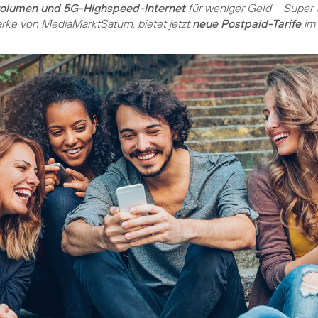
volumen und 5G-Highspeed-Internet
für weniger Geld – Super 
rke von MediaMarktSaturn, bietet jetzt
neue Postpaid-Tarife
im 