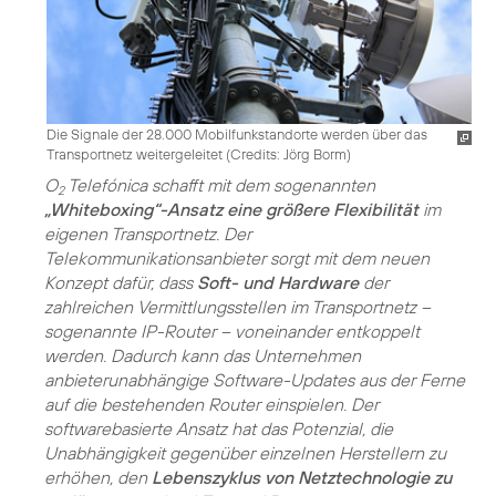
Die Signale der 28.000 Mobilfunkstandorte werden über das
Transportnetz weitergeleitet (
Credits: Jörg Borm
)
O
Telefónica schafft mit dem sogenannten
2
„Whiteboxing“-Ansatz eine größere Flexibilität
im
eigenen Transportnetz. Der
Telekommunikationsanbieter sorgt mit dem neuen
Konzept dafür, dass
Soft- und Hardware
der
zahlreichen Vermittlungsstellen im Transportnetz –
sogenannte IP-Router – voneinander entkoppelt
werden. Dadurch kann das Unternehmen
anbieterunabhängige Software-Updates aus der Ferne
auf die bestehenden Router einspielen. Der
softwarebasierte Ansatz hat das Potenzial, die
Unabhängigkeit gegenüber einzelnen Herstellern zu
erhöhen, den
Lebenszyklus von Netztechnologie zu