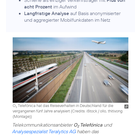
Schiene als einziger Verkehrsträger mit
Plus von
acht Prozent
im Aufwind
Langfristige Analyse
auf Basis anonymisierter
und aggregierter Mobilfunkdaten im Netz
O
Telefónica hat das Reiseverhalten in Deutschland für die
2
vergangenen fünf Jahre analysiert (
Credits: iStock / ollo, thitivong
(Montage)
)
Telekommunikationsanbieter
O
Telefónica
und
2
Analysespezialist Teralytics AG
haben das