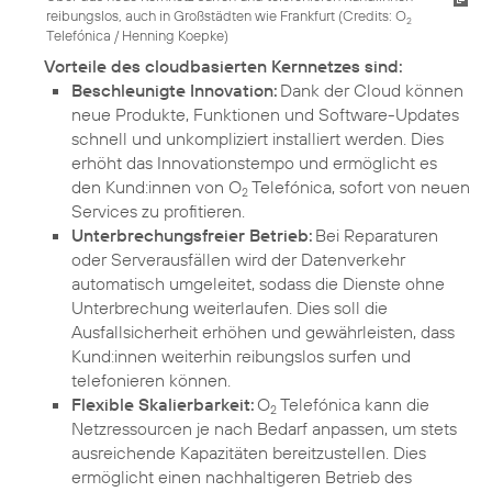
reibungslos, auch in Großstädten wie Frankfurt (
Credits: O
2
Telefónica / Henning Koepke
)
Vorteile des cloudbasierten Kernnetzes sind:
Beschleunigte Innovation:
Dank der Cloud können
neue Produkte, Funktionen und Software-Updates
schnell und unkompliziert installiert werden. Dies
erhöht das Innovationstempo und ermöglicht es
den Kund:innen von O
Telefónica, sofort von neuen
2
Services zu profitieren.
Unterbrechungsfreier Betrieb:
Bei Reparaturen
oder Serverausfällen wird der Datenverkehr
automatisch umgeleitet, sodass die Dienste ohne
Unterbrechung weiterlaufen. Dies soll die
Ausfallsicherheit erhöhen und gewährleisten, dass
Kund:innen weiterhin reibungslos surfen und
telefonieren können.
Flexible Skalierbarkeit:
O
Telefónica kann die
2
Netzressourcen je nach Bedarf anpassen, um stets
ausreichende Kapazitäten bereitzustellen. Dies
ermöglicht einen nachhaltigeren Betrieb des