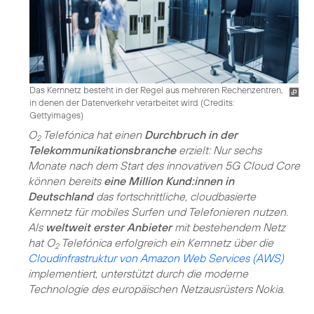
Das Kernnetz besteht in der Regel aus mehreren Rechenzentren,
in denen der Datenverkehr verarbeitet wird (
Credits:
Gettyimages
)
O
Telefónica hat einen
Durchbruch in der
2
Telekommunikationsbranche
erzielt: Nur sechs
Monate nach dem Start des innovativen 5G Cloud Core
können bereits
eine Million Kund:innen in
Deutschland
das fortschrittliche, cloudbasierte
Kernnetz für mobiles Surfen und Telefonieren nutzen.
Als
weltweit erster Anbieter
mit bestehendem Netz
hat O
Telefónica erfolgreich ein Kernnetz über die
2
Cloudinfrastruktur von Amazon Web Services (AWS)
implementiert, unterstützt durch die moderne
Technologie des europäischen Netzausrüsters Nokia.