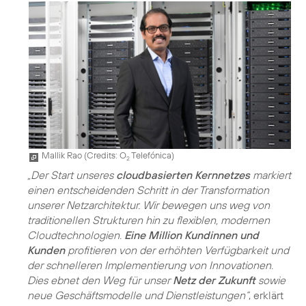
Mallik Rao (
Credits: O
Telefónica
)
2
„Der Start unseres
cloudbasierten Kernnetzes
markiert
einen entscheidenden Schritt in der Transformation
unserer Netzarchitektur. Wir bewegen uns weg von
traditionellen Strukturen hin zu flexiblen, modernen
Cloudtechnologien.
Eine Million Kundinnen und
Kunden
profitieren von der erhöhten Verfügbarkeit und
der schnelleren Implementierung von Innovationen.
Dies ebnet den Weg für unser
Netz der Zukunft
sowie
neue Geschäftsmodelle und Dienstleistungen“
, erklärt