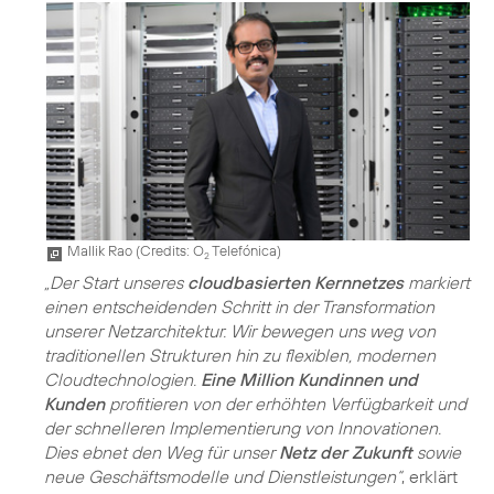
Mallik Rao (
Credits: O
Telefónica
)
2
„Der Start unseres
cloudbasierten Kernnetzes
markiert
einen entscheidenden Schritt in der Transformation
unserer Netzarchitektur. Wir bewegen uns weg von
traditionellen Strukturen hin zu flexiblen, modernen
Cloudtechnologien.
Eine Million Kundinnen und
Kunden
profitieren von der erhöhten Verfügbarkeit und
der schnelleren Implementierung von Innovationen.
Dies ebnet den Weg für unser
Netz der Zukunft
sowie
neue Geschäftsmodelle und Dienstleistungen“
, erklärt