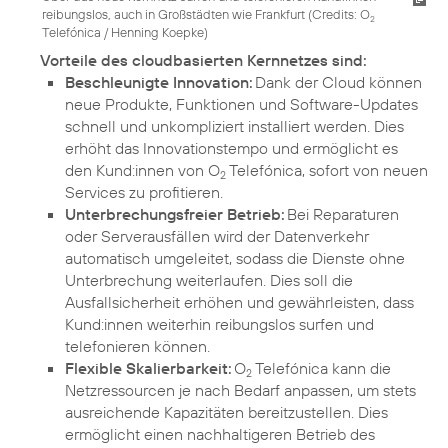
reibungslos, auch in Großstädten wie Frankfurt (
Credits: O
2
Telefónica / Henning Koepke
)
Vorteile des cloudbasierten Kernnetzes sind:
Beschleunigte Innovation:
Dank der Cloud können
neue Produkte, Funktionen und Software-Updates
schnell und unkompliziert installiert werden. Dies
erhöht das Innovationstempo und ermöglicht es
den Kund:innen von O
Telefónica, sofort von neuen
2
Services zu profitieren.
Unterbrechungsfreier Betrieb:
Bei Reparaturen
oder Serverausfällen wird der Datenverkehr
automatisch umgeleitet, sodass die Dienste ohne
Unterbrechung weiterlaufen. Dies soll die
Ausfallsicherheit erhöhen und gewährleisten, dass
Kund:innen weiterhin reibungslos surfen und
telefonieren können.
Flexible Skalierbarkeit:
O
Telefónica kann die
2
Netzressourcen je nach Bedarf anpassen, um stets
ausreichende Kapazitäten bereitzustellen. Dies
ermöglicht einen nachhaltigeren Betrieb des