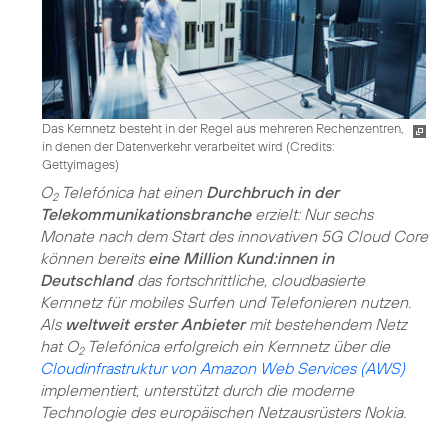
Das Kernnetz besteht in der Regel aus mehreren Rechenzentren,
in denen der Datenverkehr verarbeitet wird (
Credits:
Gettyimages
)
O
Telefónica hat einen
Durchbruch in der
2
Telekommunikationsbranche
erzielt: Nur sechs
Monate nach dem Start des innovativen 5G Cloud Core
können bereits
eine Million Kund:innen in
Deutschland
das fortschrittliche, cloudbasierte
Kernnetz für mobiles Surfen und Telefonieren nutzen.
Als
weltweit erster Anbieter
mit bestehendem Netz
hat O
Telefónica erfolgreich ein Kernnetz über die
2
Cloudinfrastruktur von Amazon Web Services (AWS)
implementiert, unterstützt durch die moderne
Technologie des europäischen Netzausrüsters Nokia.