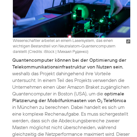
Wissenschaftler arbeitet an einem Lasersystem, das einen
wichtigen Bestandteil von Neutralatom-Quantencomputern
darstellt (
Credits: iStock | Михаил Руденко
)
Quantencomputer können bei der Optimierung der
Telekommunikationsinfrastruktur von Nutzen sein
,
weshalb das Projekt dahingehend ihre Vorteile
untersucht. In einem Teil des Projekts verwenden die
Unternehmen einen über Amazon Braket zugänglichen
Quantencomputer in Boston (USA), um die
optimale
Platzierung der Mobilfunkmasten von O
Telefónica
2
in München zu berechnen. Dabei handelt es sich um
eine komplexe Rechenaufgabe. Es muss sichergestellt
werden, dass sich die Abdeckungsbereiche zweier
Masten möglichst nicht überschneiden, während
gleichzeitig die Netzperformance maximiert wird. Dieser