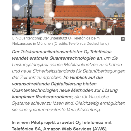
Ein Quantencomputer unterstützt O
Telefónica beim
2
Netzausbau in München (
Credits: Telefónica Deutschland
)
Der Telekommunikationsanbieter O
Telefónica
2
wendet erstmals Quantentechnologien an
, um die
Leistungsfähigkeit seines Mobilfunknetzes zu erhöhen
und neue Sicherheitsstandards für Datenübertragungen
der Zukunft zu erproben.
Im Hinblick auf die
voranschreitende Digitalisierung bieten
Quantentechnologien neue Methoden zur Lösung
komplexer Rechenprobleme
, die für klassische
Systeme schwer zu lösen sind. Gleichzeitig ermöglichen
sie eine quantenresistente Verschlüsselung.
In einem Pilotprojekt arbeitet O
Telefónica mit
2
Telefónica SA, Amazon Web Services (AWS),