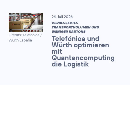
24. Juli 2026
VERBESSERTES
TRANSPORTVOLUMEN UND
WENIGER KARTONS
Credits: Telefónica /
Telefónica und
Würth España
Würth optimieren
mit
Quantencomputing
die Logistik
13. Juli 2026
QUANTUM SAFE NETWORKS FORUM
Telekommunikationsnet
werden fit für die Ära d
Quantencomputing