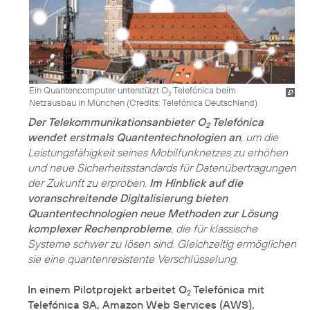
Ein Quantencomputer unterstützt O
Telefónica beim
2
Netzausbau in München (
Credits: Telefónica Deutschland
)
Der Telekommunikationsanbieter O
Telefónica
2
wendet erstmals Quantentechnologien an
, um die
Leistungsfähigkeit seines Mobilfunknetzes zu erhöhen
und neue Sicherheitsstandards für Datenübertragungen
der Zukunft zu erproben.
Im Hinblick auf die
voranschreitende Digitalisierung bieten
Quantentechnologien neue Methoden zur Lösung
komplexer Rechenprobleme
, die für klassische
Systeme schwer zu lösen sind. Gleichzeitig ermöglichen
sie eine quantenresistente Verschlüsselung.
In einem Pilotprojekt arbeitet O
Telefónica mit
2
Telefónica SA, Amazon Web Services (AWS),