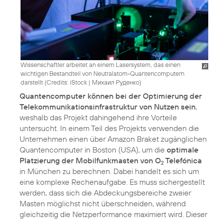
Wissenschaftler arbeitet an einem Lasersystem, das einen
wichtigen Bestandteil von Neutralatom-Quantencomputern
darstellt (
Credits: iStock | Михаил Руденко
)
Quantencomputer können bei der Optimierung der
Telekommunikationsinfrastruktur von Nutzen sein
,
weshalb das Projekt dahingehend ihre Vorteile
untersucht. In einem Teil des Projekts verwenden die
Unternehmen einen über Amazon Braket zugänglichen
Quantencomputer in Boston (USA), um die
optimale
Platzierung der Mobilfunkmasten von O
Telefónica
2
in München zu berechnen. Dabei handelt es sich um
eine komplexe Rechenaufgabe. Es muss sichergestellt
werden, dass sich die Abdeckungsbereiche zweier
Masten möglichst nicht überschneiden, während
gleichzeitig die Netzperformance maximiert wird. Dieser