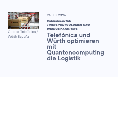
24. Juli 2026
VERBESSERTES
TRANSPORTVOLUMEN UND
WENIGER KARTONS
Credits: Telefónica /
Telefónica und
Würth España
Würth optimieren
mit
Quantencomputing
die Logistik
13. Juli 2026
QUANTUM SAFE NETWORKS FORUM
Telekommunikationsnet
werden fit für die Ära d
Quantencomputing