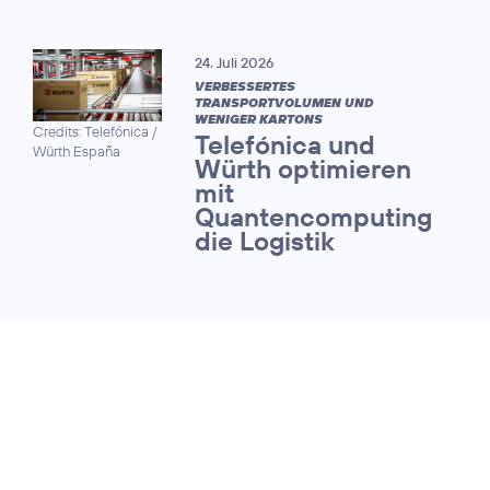
24. Juli 2026
VERBESSERTES
TRANSPORTVOLUMEN UND
WENIGER KARTONS
Credits: Telefónica /
Telefónica und
Würth España
Würth optimieren
mit
Quantencomputing
die Logistik
13. Juli 2026
QUANTUM SAFE NETWORKS FORUM
Telekommunikationsnet
werden fit für die Ära d
Quantencomputing