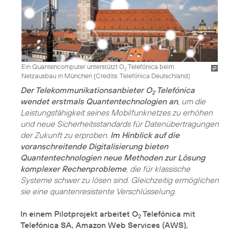
Ein Quantencomputer unterstützt O
Telefónica beim
2
Netzausbau in München (
Credits: Telefónica Deutschland
)
Der Telekommunikationsanbieter O
Telefónica
2
wendet erstmals Quantentechnologien an
, um die
Leistungsfähigkeit seines Mobilfunknetzes zu erhöhen
und neue Sicherheitsstandards für Datenübertragungen
der Zukunft zu erproben.
Im Hinblick auf die
voranschreitende Digitalisierung bieten
Quantentechnologien neue Methoden zur Lösung
komplexer Rechenprobleme
, die für klassische
Systeme schwer zu lösen sind. Gleichzeitig ermöglichen
sie eine quantenresistente Verschlüsselung.
In einem Pilotprojekt arbeitet O
Telefónica mit
2
Telefónica SA, Amazon Web Services (AWS),