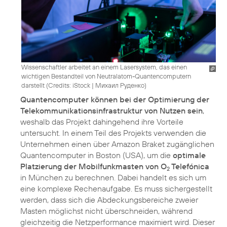
Wissenschaftler arbeitet an einem Lasersystem, das einen
wichtigen Bestandteil von Neutralatom-Quantencomputern
darstellt (
Credits: iStock | Михаил Руденко
)
Quantencomputer können bei der Optimierung der
Telekommunikationsinfrastruktur von Nutzen sein
,
weshalb das Projekt dahingehend ihre Vorteile
untersucht. In einem Teil des Projekts verwenden die
Unternehmen einen über Amazon Braket zugänglichen
Quantencomputer in Boston (USA), um die
optimale
Platzierung der Mobilfunkmasten von O
Telefónica
2
in München zu berechnen. Dabei handelt es sich um
eine komplexe Rechenaufgabe. Es muss sichergestellt
werden, dass sich die Abdeckungsbereiche zweier
Masten möglichst nicht überschneiden, während
gleichzeitig die Netzperformance maximiert wird. Dieser