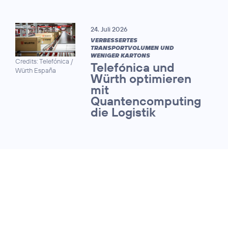
24. Juli 2026
VERBESSERTES
TRANSPORTVOLUMEN UND
WENIGER KARTONS
Credits: Telefónica /
Telefónica und
Würth España
Würth optimieren
mit
Quantencomputing
die Logistik
13. Juli 2026
QUANTUM SAFE NETWORKS FORUM
Telekommunikationsnet
werden fit für die Ära d
Quantencomputing