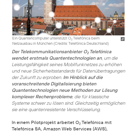
Ein Quantencomputer unterstützt O
Telefónica beim
2
Netzausbau in München (
Credits: Telefónica Deutschland
)
Der Telekommunikationsanbieter O
Telefónica
2
wendet erstmals Quantentechnologien an
, um die
Leistungsfähigkeit seines Mobilfunknetzes zu erhöhen
und neue Sicherheitsstandards für Datenübertragungen
der Zukunft zu erproben.
Im Hinblick auf die
voranschreitende Digitalisierung bieten
Quantentechnologien neue Methoden zur Lösung
komplexer Rechenprobleme
, die für klassische
Systeme schwer zu lösen sind. Gleichzeitig ermöglichen
sie eine quantenresistente Verschlüsselung.
In einem Pilotprojekt arbeitet O
Telefónica mit
2
Telefónica SA, Amazon Web Services (AWS),