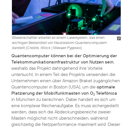
Wissenschaftler arbeitet an einem Lasersystem, das einen
wichtigen Bestandteil von Neutralatom-Quantencomputern
darstellt (
Credits: iStock | Михаил Руденко
)
Quantencomputer können bei der Optimierung der
Telekommunikationsinfrastruktur von Nutzen sein
,
weshalb das Projekt dahingehend ihre Vorteile
untersucht. In einem Teil des Projekts verwenden die
Unternehmen einen über Amazon Braket zugänglichen
Quantencomputer in Boston (USA), um die
optimale
Platzierung der Mobilfunkmasten von O
Telefónica
2
in München zu berechnen. Dabei handelt es sich um
eine komplexe Rechenaufgabe. Es muss sichergestellt
werden, dass sich die Abdeckungsbereiche zweier
Masten möglichst nicht überschneiden, während
gleichzeitig die Netzperformance maximiert wird. Dieser