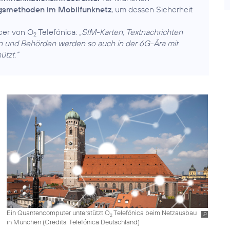
gsmethoden im Mobilfunknetz
, um dessen Sicherheit
icer von O
Telefónica:
„SIM-Karten, Textnachrichten
2
n und Behörden werden so auch in der 6G-Ära mit
tzt.“
Ein Quantencomputer unterstützt O
Telefónica beim Netzausbau
2
in München (
Credits: Telefónica Deutschland
)