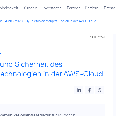
haltigkeit
Kunden
Investoren
Partner
Karriere
Presse
ws
Archiv 2023
O
Telefónica steigert ...logien in der AWS-Cloud
2
28.11.2024
:
z und Sicherheit des
technologien in der AWS-Cloud
ommunikationsinfrastruktur
für München