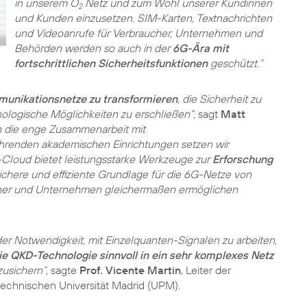
in unserem O
Netz und zum Wohl unserer Kundinnen
2
und Kunden einzusetzen. SIM-Karten, Textnachrichten
und Videoanrufe für Verbraucher, Unternehmen und
Behörden werden so auch in der
6G-Ära mit
fortschrittlichen Sicherheitsfunktionen
geschützt.“
munikationsnetze zu transformieren
, die Sicherheit zu
nologische Möglichkeiten zu erschließen“,
sagt
Matt
h die enge Zusammenarbeit mit
hrenden akademischen Einrichtungen setzen wir
Cloud bietet leistungsstarke Werkzeuge zur
Erforschung
 sichere und effiziente Grundlage für die 6G-Netze von
aucher und Unternehmen gleichermaßen ermöglichen
r Notwendigkeit, mit Einzelquanten-Signalen zu arbeiten,
die QKD-Technologie sinnvoll in ein sehr komplexes Netz
usichern“,
sagte
Prof. Vicente Martin
, Leiter der
echnischen Universität Madrid (UPM).