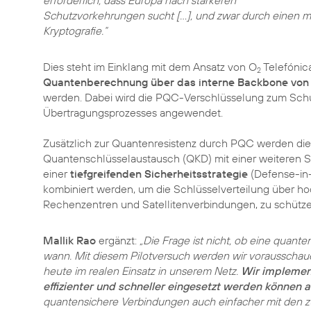
erforderlich, dass Europa nach stärkeren
Schutzvorkehrungen sucht […], und zwar durch einen m
Kryptografie.“
Dies steht im Einklang mit dem Ansatz von O
Telefónica
2
Quantenberechnung über das interne Backbone von
werden. Dabei wird die PQC-Verschlüsselung zum Sch
Übertragungsprozesses angewendet.
Zusätzlich zur Quantenresistenz durch PQC werden die 
Quantenschlüsselaustausch (QKD) mit einer weiteren Si
einer
tiefgreifenden Sicherheitsstrategie
(Defense-in-
kombiniert werden, um die Schlüsselverteilung über ho
Rechenzentren und Satellitenverbindungen, zu schütze
Mallik Rao
ergänzt:
„Die Frage ist nicht, ob eine quante
wann. Mit diesem Pilotversuch werden wir vorausschau
heute im realen Einsatz in unserem Netz.
Wir implement
effizienter und schneller eingesetzt werden können a
quantensichere Verbindungen auch einfacher mit den