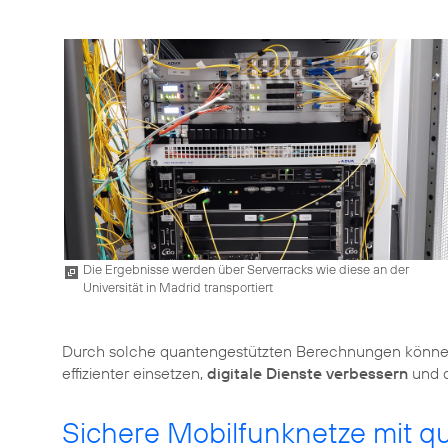
Die Ergebnisse werden über Serverracks wie diese an der
Universität in Madrid transportiert
Durch solche quantengestützten Berechnungen können
effizienter einsetzen,
digitale Dienste verbessern
und d
Sichere Mobilfunknetze mit q