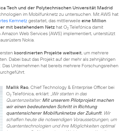
ca Tech und der Polytechnischen Universität Madrid
hnologien im Mobilfunknetz zu untersuchen. Mit AWS hat
rtes Kernnetz
gestartet, das mittlerweile
eine Million
ter mit bestehendem Netz
hat O
Telefónica damit
2
von Amazon Web Services (AWS) implementiert, unterstützt
ausrüsters Nokia.
 ersten
koordinierten Projekte weltweit
, um mehrere
n. Dabei baut das Projekt auf der mehr als zehnjährigen
. Das Unternehmen hat bereits mehrere Forschungsreihen
urchgeführt.
Mallik Rao
, Chief Technology & Enterprise Officer bei
O
Telefónica, erklärt:
„Wir starten in das
2
Quantenzeitalter:
Mit unserem Pilotprojekt machen
wir einen bedeutenden Schritt in Richtung
quantensicherer Mobilfunknetze der Zukunft
. Wir
schaffen heute die notwendigen Voraussetzungen, um
Quantentechnologien und ihre Möglichkeiten optimal