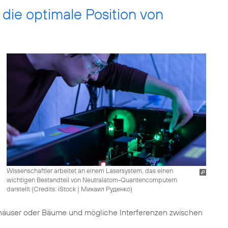
ie optimale Position von
Wissenschaftler arbeitet an einem Lasersystem, das einen
wichtigen Bestandteil von Neutralatom-Quantencomputern
darstellt (
Credits: iStock | Михаил Руденко
)
häuser oder Bäume und mögliche Interferenzen zwischen