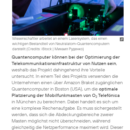
Wissenschaftler arbeitet an einem Lasersystem, das einen
wichtigen Bestandteil von Neutralatom-Quantencomputern
darstellt (
Credits: iStock | Михаил Руденко
)
Quantencomputer können bei der Optimierung der
Telekommunikationsinfrastruktur von Nutzen sein
,
weshalb das Projekt dahingehend ihre Vorteile
untersucht. In einem Teil des Projekts verwenden die
Unternehmen einen über Amazon Braket zugänglichen
Quantencomputer in Boston (USA), um die
optimale
Platzierung der Mobilfunkmasten von O
Telefónica
2
in München zu berechnen. Dabei handelt es sich um
eine komplexe Rechenaufgabe. Es muss sichergestellt
werden, dass sich die Abdeckungsbereiche zweier
Masten möglichst nicht überschneiden, während
gleichzeitig die Netzperformance maximiert wird. Dieser