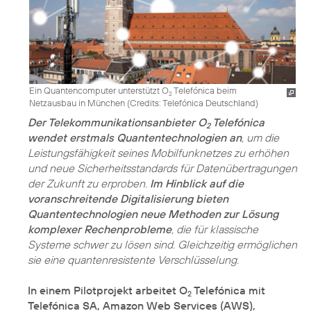
Ein Quantencomputer unterstützt O
Telefónica beim
2
Netzausbau in München (
Credits: Telefónica Deutschland
)
Der Telekommunikationsanbieter O
Telefónica
2
wendet erstmals Quantentechnologien an
, um die
Leistungsfähigkeit seines Mobilfunknetzes zu erhöhen
und neue Sicherheitsstandards für Datenübertragungen
der Zukunft zu erproben.
Im Hinblick auf die
voranschreitende Digitalisierung bieten
Quantentechnologien neue Methoden zur Lösung
komplexer Rechenprobleme
, die für klassische
Systeme schwer zu lösen sind. Gleichzeitig ermöglichen
sie eine quantenresistente Verschlüsselung.
In einem Pilotprojekt arbeitet O
Telefónica mit
2
Telefónica SA, Amazon Web Services (AWS),