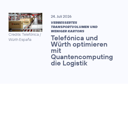
24. Juli 2026
VERBESSERTES
TRANSPORTVOLUMEN UND
WENIGER KARTONS
Credits: Telefónica /
Telefónica und
Würth España
Würth optimieren
mit
Quantencomputing
die Logistik
13. Juli 2026
QUANTUM SAFE NETWORKS FORUM
Telekommunikationsnet
werden fit für die Ära d
Quantencomputing