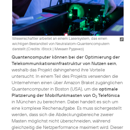
Wissenschaftler arbeitet an einem Lasersystem, das einen
wichtigen Bestandteil von Neutralatom-Quantencomputern
darstellt (
Credits: iStock | Михаил Руденко
)
Quantencomputer können bei der Optimierung der
Telekommunikationsinfrastruktur von Nutzen sein
,
weshalb das Projekt dahingehend ihre Vorteile
untersucht. In einem Teil des Projekts verwenden die
Unternehmen einen über Amazon Braket zugänglichen
Quantencomputer in Boston (USA), um die
optimale
Platzierung der Mobilfunkmasten von O
Telefónica
2
in München zu berechnen. Dabei handelt es sich um
eine komplexe Rechenaufgabe. Es muss sichergestellt
werden, dass sich die Abdeckungsbereiche zweier
Masten möglichst nicht überschneiden, während
gleichzeitig die Netzperformance maximiert wird. Dieser