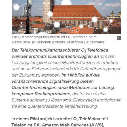
Ein Quantencomputer unterstützt O
Telefónica beim
2
Netzausbau in München (
Credits: Telefónica Deutschland
)
Der Telekommunikationsanbieter O
Telefónica
2
wendet erstmals Quantentechnologien an
, um die
Leistungsfähigkeit seines Mobilfunknetzes zu erhöhen
und neue Sicherheitsstandards für Datenübertragungen
der Zukunft zu erproben.
Im Hinblick auf die
voranschreitende Digitalisierung bieten
Quantentechnologien neue Methoden zur Lösung
komplexer Rechenprobleme
, die für klassische
Systeme schwer zu lösen sind. Gleichzeitig ermöglichen
sie eine quantenresistente Verschlüsselung.
In einem Pilotprojekt arbeitet O
Telefónica mit
2
Telefónica SA, Amazon Web Services (AWS),