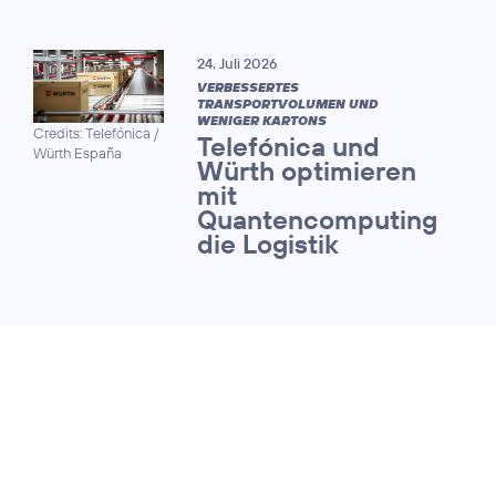
24. Juli 2026
VERBESSERTES
TRANSPORTVOLUMEN UND
WENIGER KARTONS
Credits: Telefónica /
Telefónica und
Würth España
Würth optimieren
mit
Quantencomputing
die Logistik
13. Juli 2026
QUANTUM SAFE NETWORKS FORUM
Telekommunikationsnet
werden fit für die Ära d
Quantencomputing