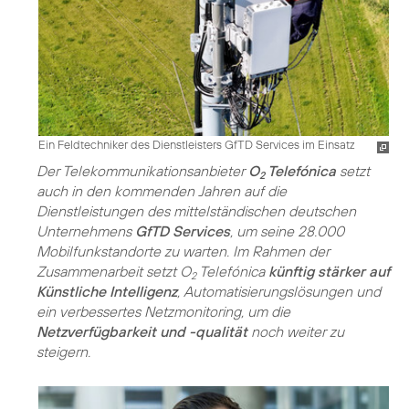
Ein Feldtechniker des Dienstleisters GfTD Services im Einsatz
Der Telekommunikationsanbieter
O
Telefónica
setzt
2
auch in den kommenden Jahren auf die
Dienstleistungen des mittelständischen deutschen
Unternehmens
GfTD Services
, um seine 28.000
Mobilfunkstandorte zu warten. Im Rahmen der
Zusammenarbeit setzt O
Telefónica
künftig stärker auf
2
Künstliche Intelligenz
, Automatisierungslösungen und
ein verbessertes Netzmonitoring, um die
Netzverfügbarkeit und -qualität
noch weiter zu
steigern.