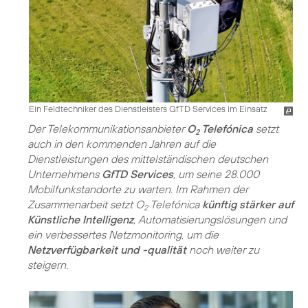
Ein Feldtechniker des Dienstleisters GfTD Services im Einsatz
Der Telekommunikationsanbieter
O
Telefónica
setzt
2
auch in den kommenden Jahren auf die
Dienstleistungen des mittelständischen deutschen
Unternehmens
GfTD Services
, um seine 28.000
Mobilfunkstandorte zu warten. Im Rahmen der
Zusammenarbeit setzt O
Telefónica
künftig stärker auf
2
Künstliche Intelligenz
, Automatisierungslösungen und
ein verbessertes Netzmonitoring, um die
Netzverfügbarkeit und -qualität
noch weiter zu
steigern.