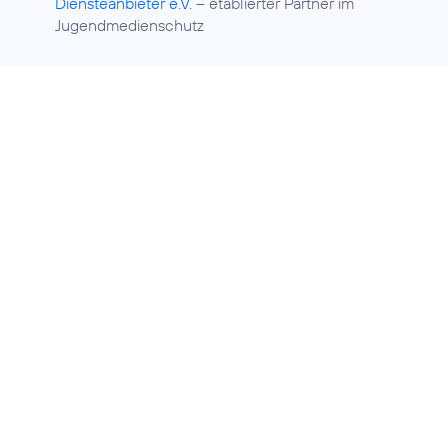
Diensteanbieter e.V.
– etablierter Partner im
Jugendmedienschutz