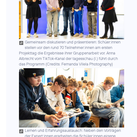
Gemeinsam diskutieren und präsentieren: Schüer:innen
stellen vor den rund 70 Teilnehmer:innen am ersten
Projekttag die Ergebnisse ihrer Gruppenarbeit vor. Anna
Albrecht vom TikTok-Kanal der tagesschau (l.) führt durch
das Programm (
Credits: Fernanda Vilela Photography
)
Lernen und Erfahrungsaustausch: Neben den Vorträgen
der Expert:innen erarbeiten die Schüler:innen eigene