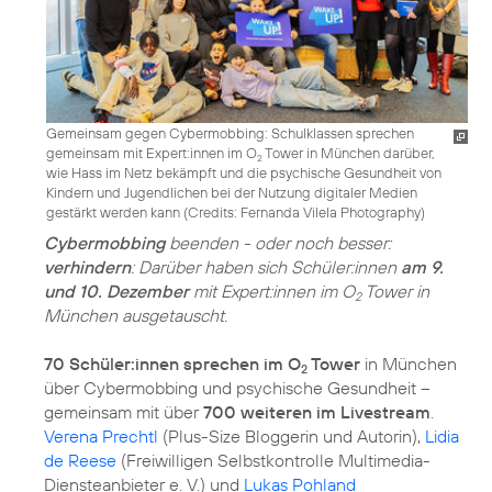
Gemeinsam gegen Cybermobbing: Schulklassen sprechen
gemeinsam mit Expert:innen im O
Tower in München darüber,
2
wie Hass im Netz bekämpft und die psychische Gesundheit von
Kindern und Jugendlichen bei der Nutzung digitaler Medien
gestärkt werden kann (
Credits: Fernanda Vilela Photography
)
Cybermobbing
beenden - oder noch besser:
verhindern
: Darüber haben sich Schüler:innen
am 9.
und 10. Dezember
mit Expert:innen im O
Tower in
2
München ausgetauscht.
70 Schüler:innen sprechen im O
Tower
in München
2
über Cybermobbing und psychische Gesundheit –
gemeinsam mit über
700 weiteren im Livestream
.
Verena Prechtl
(Plus-Size Bloggerin und Autorin),
Lidia
de Reese
(Freiwilligen Selbstkontrolle Multimedia-
Diensteanbieter e. V.) und
Lukas Pohland