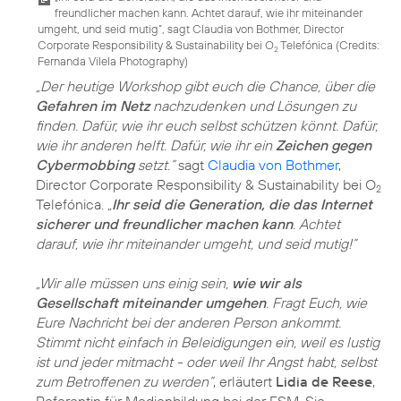
freundlicher machen kann. Achtet darauf, wie ihr miteinander
umgeht, und seid mutig”, sagt Claudia von Bothmer, Director
Corporate Responsibility & Sustainability bei O
Telefónica (
Credits:
2
Fernanda Vilela Photography
)
„Der heutige Workshop gibt euch die Chance, über die
Gefahren im Netz
nachzudenken und Lösungen zu
finden. Dafür, wie ihr euch selbst schützen könnt. Dafür,
wie ihr anderen helft. Dafür, wie ihr ein
Zeichen gegen
Cybermobbing
setzt.”
sagt
Claudia von Bothmer
,
Director Corporate Responsibility & Sustainability bei O
2
Telefónica.
„
Ihr seid die Generation, die das Internet
sicherer und freundlicher machen kann
. Achtet
darauf, wie ihr miteinander umgeht, und seid mutig!”
„Wir alle müssen uns einig sein,
wie wir als
Gesellschaft miteinander umgehen
. Fragt Euch, wie
Eure Nachricht bei der anderen Person ankommt.
Stimmt nicht einfach in Beleidigungen ein, weil es lustig
ist und jeder mitmacht - oder weil Ihr Angst habt, selbst
zum Betroffenen zu werden”
, erläutert
Lidia de Reese
,