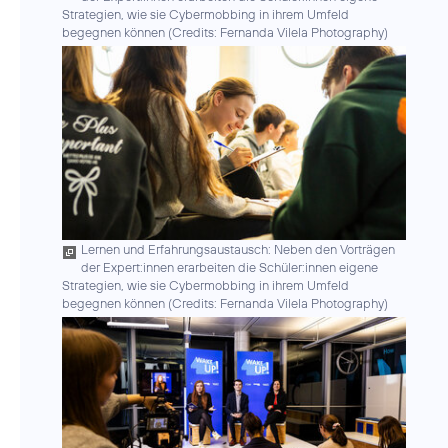
Strategien, wie sie Cybermobbing in ihrem Umfeld
begegnen können (
Credits: Fernanda Vilela Photography
)
Lernen und Erfahrungsaustausch: Neben den Vorträgen
der Expert:innen erarbeiten die Schüler:innen eigene
Strategien, wie sie Cybermobbing in ihrem Umfeld
begegnen können (
Credits: Fernanda Vilela Photography
)