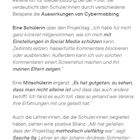
Referentin für Medienbildung bei der FSM. Sie
verdeutlicht den Schüler:innen durch verschiedene
Beispiele die
Auswirkungen von Cybermobbing
.
Eine Schülerin
über den Projekttag:
„Ich habe für mich
ganz konkret mitgenommen, wie ich mich
mit
Einstellungen in Social Media schützen
kann:
Zeitlimits setzen, hasserfüllte Kommentare blockieren
oder ausblenden. Außerdem kann ich von solchen
Kommentaren einen Screenshot machen und ihn
meinen Eltern zeigen
.”
Eine
Mitschülerin
ergänzt:
„
Es hat gutgetan, zu sehen,
dass man nicht alleine ist
und dass das auch andere
betrifft. Ich fand es auch toll, dass so jemand wie Verena
ihre Erfahrungen mit uns geteilt hat.”
Auch die Lehrer:innen, die die Schüler:innen begleitet
haben, ziehen eine positive Bilanz:
„Mir hat gefallen,
dass der Projekttag
methodisch vielfältig
war”, sagt
Sascha Ilg
, Lehrer an der Johann-Andreas-Schmeller-