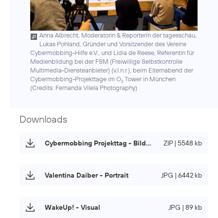
Anna Albrecht, Moderatorin & Reporterin der tagesschau,
Lukas Pohland, Gründer und Vorsitzender des Vereins
Cybermobbing-Hilfe e.V., und Lidia de Reese, Referentin für
Medienbildung bei der FSM (Freiwillige Selbstkontrolle
Multimedia-Diensteanbieter) (v.l.n.r.), beim Elternabend der
Cybermobbing-Projekttage im O
Tower in München
2
(
Credits: Fernanda Vilela Photography
)
Downloads
Cybermobbing Projekttag - Bildpaket
ZIP | 5548 kb
Valentina Daiber - Portrait
JPG | 6442 kb
WakeUp! - Visual
JPG | 89 kb