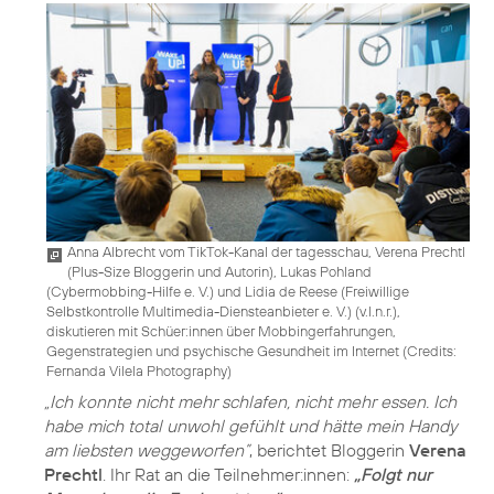
Anna Albrecht vom TikTok-Kanal der tagesschau, Verena Prechtl
(Plus-Size Bloggerin und Autorin), Lukas Pohland
(Cybermobbing-Hilfe e. V.) und Lidia de Reese (Freiwillige
Selbstkontrolle Multimedia-Diensteanbieter e. V.) (v.l.n.r.),
diskutieren mit Schüer:innen über Mobbingerfahrungen,
Gegenstrategien und psychische Gesundheit im Internet (
Credits:
Fernanda Vilela Photography
)
„Ich konnte nicht mehr schlafen, nicht mehr essen. Ich
habe mich total unwohl gefühlt und hätte mein Handy
am liebsten weggeworfen”
, berichtet Bloggerin
Verena
Prechtl
. Ihr Rat an die Teilnehmer:innen:
„Folgt nur