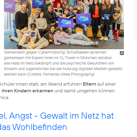
Gemeinsam gegen Cybermobbing: Schulklassen sprechen
gemeinsam mit Expert:innen im O
Tower in München darüber,
2
wie Hass im Netz bekämpft und die psychische Gesundheit von
Kindern und Jugendlichen bei der Nutzung digitaler Medien gestärkt
werden kann (
Credits: Fernanda Vilela Photography
)
Schüler:innen statt, am Abend erfuhren
Eltern
auf einer
 ihren Kindern erkennen
und damit umgehen können.
nica.
, Angst - Gewalt im Netz hat
das Wohlbefinden