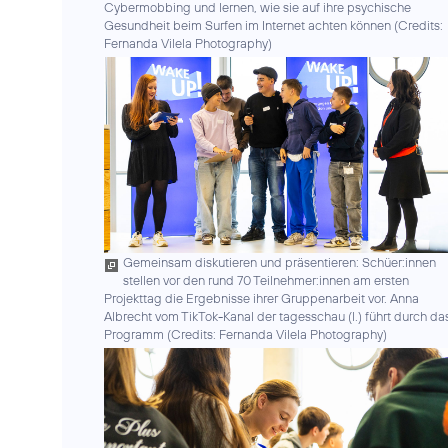
Cybermobbing und lernen, wie sie auf ihre psychische
Gesundheit beim Surfen im Internet achten können (
Credits:
Fernanda Vilela Photography
)
Gemeinsam diskutieren und präsentieren: Schüer:innen
stellen vor den rund 70 Teilnehmer:innen am ersten
Projekttag die Ergebnisse ihrer Gruppenarbeit vor. Anna
Albrecht vom TikTok-Kanal der tagesschau (l.) führt durch da
Programm (
Credits: Fernanda Vilela Photography
)