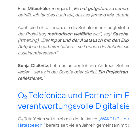
Eine
Mitschülerin
ergänzt:
„
Es hat gutgetan, zu sehen,
betrifft. Ich fand es auch toll, dass so jemand wie Verena
Auch die Lehrer:innen, die die Schüler:innen begleitet h
der Projekttag
methodisch vielfältig
war”, sagt
Sascha 
(Ismaning). „Der
Input und der Austausch mit den Exp
Aufgaben bearbeitet haben – so können die Schüler s
auseinandersetzen.”
Sonja Claßnitz
, Lehrerin an der Johann-Andreas-Schme
leider – sei es in der Schule oder digital.
Ein Projekttag
reflektieren.
”
O
Telefónica und Partner im Ei
2
verantwortungsvolle Digitalisi
O
Telefónica setzt sich mit der Initiative
„WAKE UP – ge
2
Hatespeech!“
bereits seit vielen Jahren gemeinsam mit