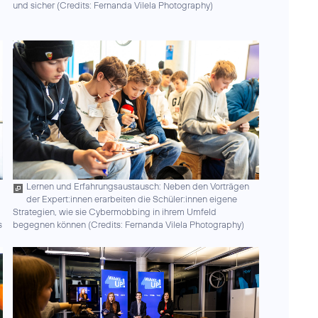
und sicher (
Credits: Fernanda Vilela Photography
)
Lernen und Erfahrungsaustausch: Neben den Vorträgen
der Expert:innen erarbeiten die Schüler:innen eigene
Strategien, wie sie Cybermobbing in ihrem Umfeld
s
begegnen können (
Credits: Fernanda Vilela Photography
)