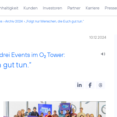
haltigkeit
Kunden
Investoren
Partner
Karriere
Presse
ws
Archiv 2024
„Folgt nur Menschen, die Euch gut tun.“
10.12.2024
rei Events im O
Tower:
2
 gut tun.“