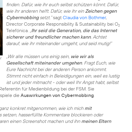
finden. Dafür, wie ihr euch selbst schützen könnt. Dafür,
wie ihr anderen helft. Dafür, wie ihr ein
Zeichen gegen
Cybermobbing
setzt.”
sagt
Claudia von Bothmer
,
Director Corporate Responsibility & Sustainability bei O
2
Telefónica.
„
Ihr seid die Generation, die das Internet
sicherer und freundlicher machen kann
. Achtet
darauf, wie ihr miteinander umgeht, und seid mutig!”
„Wir alle müssen uns einig sein,
wie wir als
r
Gesellschaft miteinander umgehen
. Fragt Euch, wie
Eure Nachricht bei der anderen Person ankommt.
Stimmt nicht einfach in Beleidigungen ein, weil es lustig
ist und jeder mitmacht - oder weil Ihr Angst habt, selbst
 Referentin für Medienbildung bei der FSM. Sie
spiele die
Auswirkungen von Cybermobbing
.
 ganz konkret mitgenommen, wie ich mich
mit
ts setzen, hasserfüllte Kommentare blockieren oder
aren einen Screenshot machen und ihn
meinen Eltern