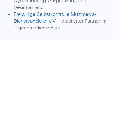
Cybermobbing, Ausgrenzung und
Desinformation
Freiwillige Selbstkontrolle Multimedia-
Diensteanbieter e.V.
– etablierter Partner im
Jugendmedienschutz