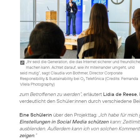
„Ihr seid die Generation, die das Internet sicherer und freundliche
machen kann. Achtet darauf, wie ihr miteinander umgeht, und
seid mutig”, sagt Claudia von Bothmer, Director Corporate
Responsibility & Sustainability bei O
Telefónica (
Credits: Fernanda
2
Vilela Photography
)
zum Betroffenen zu werden”
, erläutert
Lidia de Reese
,
verdeutlicht den Schüler:innen durch verschiedene Bei
Eine Schülerin
über den Projekttag:
„Ich habe für mich
Einstellungen in Social Media schützen
kann: Zeitlimi
ausblenden. Außerdem kann ich von solchen Komment
zeigen
.”