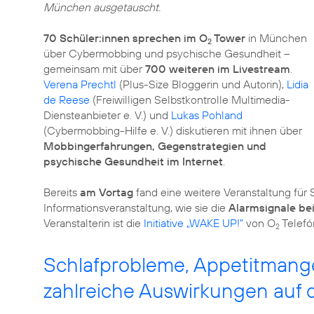
München ausgetauscht.
70 Schüler:innen sprechen im O
Tower
in München
2
über Cybermobbing und psychische Gesundheit –
gemeinsam mit über
700 weiteren im Livestream
.
Verena Prechtl
(Plus-Size Bloggerin und Autorin),
Lidia
de Reese
(Freiwilligen Selbstkontrolle Multimedia-
Diensteanbieter e. V.) und
Lukas Pohland
(Cybermobbing-Hilfe e. V.) diskutieren mit ihnen über
Mobbingerfahrungen, Gegenstrategien und
psychische Gesundheit im Internet
.
Bereits
am Vortag
fand eine weitere Veranstaltung für 
Informationsveranstaltung, wie sie die
Alarmsignale bei
Veranstalterin ist die
Initiative „WAKE UP!”
von O
Telefó
2
Schlafprobleme, Appetitmangel
zahlreiche Auswirkungen auf 