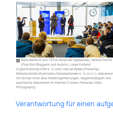
Anna Albrecht vom TikTok-Kanal der tagesschau, Verena Prechtl
(Plus-Size Bloggerin und Autorin), Lukas Pohland
(Cybermobbing-Hilfe e. V.) und Lidia de Reese (Freiwillige
Selbstkontrolle Multimedia-Diensteanbieter e. V.) (v.l.n.r.), diskutiere
mit Schüer:innen über Mobbingerfahrungen, Gegenstrategien und
psychische Gesundheit im Internet (
Credits: Fernanda Vilela
Photography
)
Verantwortung für einen auf