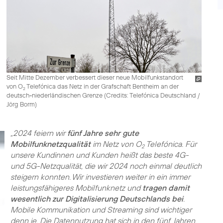
Seit Mitte Dezember verbessert dieser neue Mobilfunkstandort
von O
Telefónica das Netz in der Grafschaft Bentheim an der
2
deutsch-niederländischen Grenze (
Credits: Telefónica Deutschland /
Jörg Borm
)
„2024 feiern wir
fünf Jahre sehr gute
Mobilfunknetzqualität
im Netz von O
Telefónica. Für
2
unsere Kundinnen und Kunden heißt das beste 4G-
und 5G-Netzqualität, die wir 2024 noch einmal deutlich
steigern konnten. Wir investieren weiter in ein immer
leistungsfähigeres Mobilfunknetz und
tragen damit
wesentlich zur Digitalisierung Deutschlands bei
.
Mobile Kommunikation und Streaming sind wichtiger
denn je. Die Datennutzung hat sich in den fünf Jahren