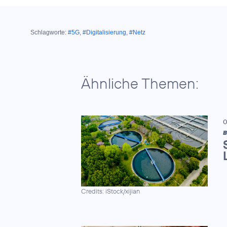
Schlagworte:
#5G
,
#Digitalisierung
,
#Netz
Ähnliche Themen:
0
B
Credits: iStock/xijian