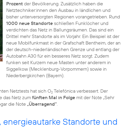
Prozent
der Bevölkerung. Zusätzlich haben die
Netztechniker:innen den Ausbau in ländlichen und
bisher unterversorgten Regionen vorangetrieben. Rund
1000 neue Standorte
schließen Funklöcher und
verdichten das Netz in Ballungsräumen. Das sind ein
Drittel mehr Standorte als im Vorjahr. Ein Beispiel ist der
neue Mobilfunkmast in der Grafschaft Bentheim, der an
der deutsch-niederländischen Grenze und entlang der
Autobahn A30 für ein besseres Netz sorgt. Zudem
funken seit Kurzem neue Masten unter anderem in
Siggelkow (Mecklenburg-Vorpommern) sowie in
Niederbergkirchen (Bayern).
ten Netztests hat sich O
Telefónica verbessert. Der
2
te das Netz zum
fünften Mal in Folge
mit der Note „Sehr
ogar die Note
„Überragend“
.
, energieautarke Standorte und