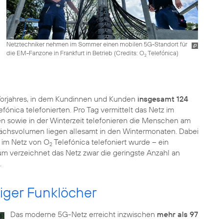
Netztechniker nehmen im Sommer einen mobilen 5G-Standort für
die EM-Fanzone in Frankfurt in Betrieb (
Credits: O
Telefónica
)
2
Vorjahres, in dem Kundinnen und Kunden
insgesamt 124
efónica telefonierten. Pro Tag vermittelt das Netz im
n sowie in der Winterzeit telefonieren die Menschen am
ächsvolumen liegen allesamt in den Wintermonaten. Dabei
 im Netz von O
Telefónica telefoniert wurde – ein
2
m verzeichnet das Netz zwar die geringste Anzahl an
.
iger Funklöcher
Das moderne 5G-Netz erreicht inzwischen
mehr als 97