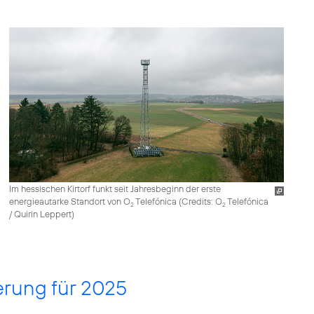
Im hessischen Kirtorf funkt seit Jahresbeginn der erste
energieautarke Standort von O
Telefónica (
Credits: O
Telefónica
2
2
/ Quirin Leppert
)
erung für 2025