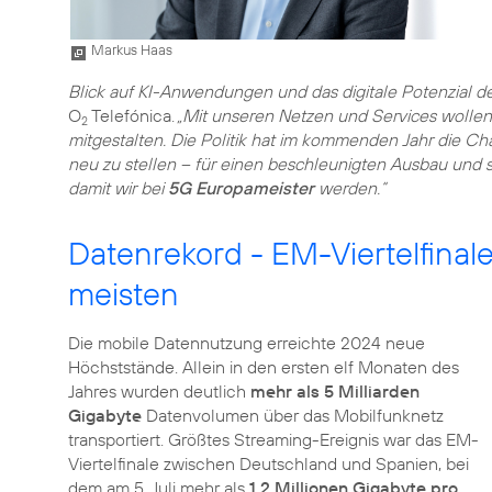
Markus Haas
Blick auf KI-Anwendungen und das digitale Potenzial de
O
Telefónica.
„Mit unseren Netzen und Services wollen
2
mitgestalten. Die Politik hat im kommenden Jahr die Ch
neu zu stellen – für einen beschleunigten Ausbau und 
damit wir bei
5G Europameister
werden.“
Datenrekord - EM-Viertelfina
meisten
Die mobile Datennutzung erreichte 2024 neue
Höchststände. Allein in den ersten elf Monaten des
Jahres wurden deutlich
mehr als 5 Milliarden
Gigabyte
Datenvolumen über das Mobilfunknetz
transportiert. Größtes Streaming-Ereignis war das EM-
Viertelfinale zwischen Deutschland und Spanien, bei
dem am 5. Juli mehr als
1,2 Millionen Gigabyte pro