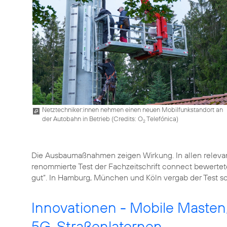
Netztechniker:innen nehmen einen neuen Mobilfunkstandort an
der Autobahn in Betrieb (
Credits: O
Telefónica
)
2
Die Ausbaumaßnahmen zeigen Wirkung. In allen relevan
renommierte Test der Fachzeitschrift connect bewerte
gut“. In Hamburg, München und Köln vergab der Test s
Innovationen - Mobile Masten
5G-Straßenlaternen