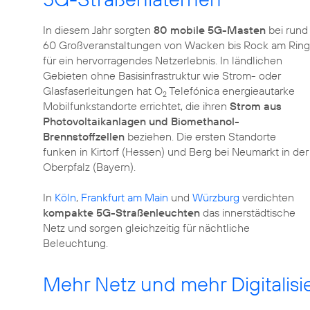
In diesem Jahr sorgten
80 mobile 5G-Masten
bei rund
60 Großveranstaltungen von Wacken bis Rock am Ring
für ein hervorragendes Netzerlebnis. In ländlichen
Gebieten ohne Basisinfrastruktur wie Strom- oder
Glasfaserleitungen hat O
Telefónica energieautarke
2
Mobilfunkstandorte errichtet, die ihren
Strom aus
Photovoltaikanlagen und Biomethanol-
Brennstoffzellen
beziehen. Die ersten Standorte
funken in Kirtorf (Hessen) und Berg bei Neumarkt in der
Oberpfalz (Bayern).
In
Köln
,
Frankfurt am Main
und
Würzburg
verdichten
kompakte 5G-Straßenleuchten
das innerstädtische
Netz und sorgen gleichzeitig für nächtliche
Beleuchtung.
Mehr Netz und mehr Digitalisi