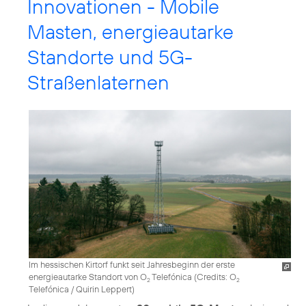
Innovationen - Mobile
Masten, energieautarke
Standorte und 5G-
Straßenlaternen
Im hessischen Kirtorf funkt seit Jahresbeginn der erste
energieautarke Standort von O
Telefónica (
Credits: O
2
2
Telefónica / Quirin Leppert
)