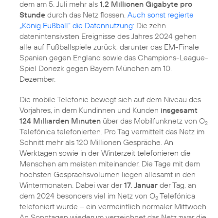
dem am 5. Juli mehr als
1,2 Millionen Gigabyte pro
Stunde
durch das Netz flossen.
Auch sonst regierte
„König Fußball“ die Datennutzung:
Die zehn
datenintensivsten Ereignisse des Jahres 2024 gehen
alle auf Fußballspiele zurück, darunter das EM-Finale
Spanien gegen England sowie das Champions-League-
Spiel Donezk gegen Bayern München am 10.
Dezember.
Die mobile Telefonie bewegt sich auf dem Niveau des
Vorjahres, in dem Kundinnen und Kunden
insgesamt
124 Milliarden Minuten
über das Mobilfunknetz von O
2
Telefónica telefonierten. Pro Tag vermittelt das Netz im
Schnitt mehr als 120 Millionen Gespräche. An
Werktagen sowie in der Winterzeit telefonieren die
Menschen am meisten miteinander. Die Tage mit dem
höchsten Gesprächsvolumen liegen allesamt in den
Wintermonaten. Dabei war der
17. Januar
der Tag, an
dem 2024 besonders viel im Netz von O
Telefónica
2
telefoniert wurde – ein vermeintlich normaler Mittwoch.
An Sonntagen wiederum verzeichnet das Netz zwar die