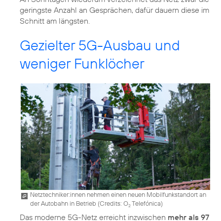
geringste Anzahl an Gesprächen, dafür dauern diese im
Schnitt am längsten.
Gezielter 5G-Ausbau und
weniger Funklöcher
Netztechniker:innen nehmen einen neuen Mobilfunkstandort an
der Autobahn in Betrieb (
Credits: O
Telefónica
)
2
Das moderne 5G-Netz erreicht inzwischen
mehr als 97