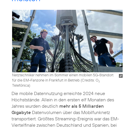
Netztechniker nehmen im Sommer einen mobilen 5G-Standort
für die EM-Fanzone in Frankfurt in Betrieb (
Credits: O
2
Telefónica
)
Die mobile Datennutzung erreichte 2024 neue
Höchststände. Allein in den ersten elf Monaten des
Jahres wurden deutlich
mehr als 5 Milliarden
Gigabyte
Datenvolumen über das Mobilfunknetz
transportiert. Größtes Streaming-Ereignis war das EM-
Viertelfinale zwischen Deutschland und Spanien, bei