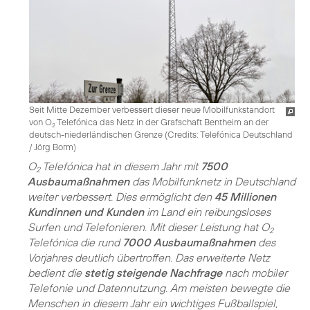
Seit Mitte Dezember verbessert dieser neue Mobilfunkstandort
von O
Telefónica das Netz in der Grafschaft Bentheim an der
2
deutsch-niederländischen Grenze (
Credits: Telefónica Deutschland
/ Jörg Borm
)
O
Telefónica hat in diesem Jahr mit
7500
2
Ausbaumaßnahmen
das Mobilfunknetz in Deutschland
weiter verbessert. Dies ermöglicht den
45 Millionen
Kundinnen und Kunden
im Land ein reibungsloses
Surfen und Telefonieren. Mit dieser Leistung hat O
2
Telefónica die rund
7000 Ausbaumaßnahmen
des
Vorjahres deutlich übertroffen. Das erweiterte Netz
bedient die
stetig steigende Nachfrage
nach mobiler
Telefonie und Datennutzung. Am meisten bewegte die
Menschen in diesem Jahr ein wichtiges Fußballspiel,