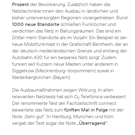
Prozent
der Bevölkerung. Zusätzlich haben die
Netztechniker:innen den Ausbau in ländlichen und
bisher unterversorgten Regionen vorangetrieben. Rund
1000 neue Standorte
schließen Funklöcher und
verdichten das Netz in Ballungsräumen. Das sind ein
Drittel mehr Standorte als im Vorjahr. Ein Beispiel ist der
neue Mobilfunkmast in der Grafschaft Bentheim, der an
der deutsch-niederländischen Grenze und entlang der
Autobahn A30 für ein besseres Netz sorgt. Zudem
funken seit Kurzem neue Masten unter anderem in
Siggelkow (Mecklenburg-Vorpommern) sowie in
Niederbergkirchen (Bayern).
Die Ausbaumaßnahmen zeigen Wirkung. In allen
relevanten Netztests hat sich O
Telefónica verbessert.
2
Der renommierte Test der Fachzeitschrift connect
bewertete das Netz zum
fünften Mal in Folge
mit der
Note „Sehr gut“. In Hamburg, München und Köln
vergab der Test sogar die Note
„Überragend“
.