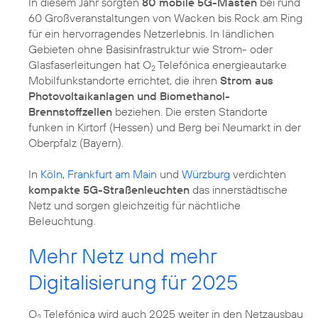
In diesem Jahr sorgten
80 mobile 5G-Masten
bei rund
60 Großveranstaltungen von Wacken bis Rock am Ring
für ein hervorragendes Netzerlebnis. In ländlichen
Gebieten ohne Basisinfrastruktur wie Strom- oder
Glasfaserleitungen hat O
Telefónica energieautarke
2
Mobilfunkstandorte errichtet, die ihren
Strom aus
Photovoltaikanlagen und Biomethanol-
Brennstoffzellen
beziehen. Die ersten Standorte
funken in Kirtorf (Hessen) und Berg bei Neumarkt in der
Oberpfalz (Bayern).
In
Köln
,
Frankfurt am Main
und
Würzburg
verdichten
kompakte 5G-Straßenleuchten
das innerstädtische
Netz und sorgen gleichzeitig für nächtliche
Beleuchtung.
Mehr Netz und mehr
Digitalisierung für 2025
O
Telefónica wird auch 2025 weiter in den Netzausbau
2