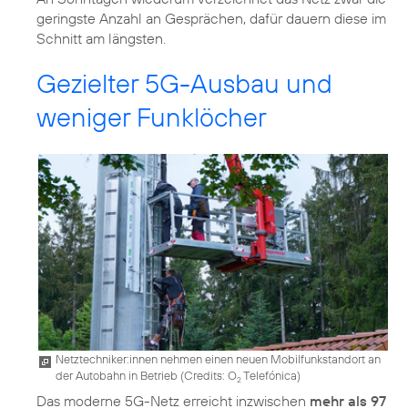
geringste Anzahl an Gesprächen, dafür dauern diese im
Schnitt am längsten.
Gezielter 5G-Ausbau und
weniger Funklöcher
Netztechniker:innen nehmen einen neuen Mobilfunkstandort an
der Autobahn in Betrieb (
Credits: O
Telefónica
)
2
Das moderne 5G-Netz erreicht inzwischen
mehr als 97