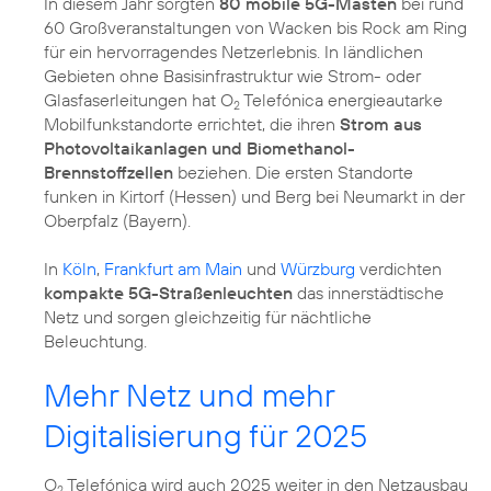
In diesem Jahr sorgten
80 mobile 5G-Masten
bei rund
60 Großveranstaltungen von Wacken bis Rock am Ring
für ein hervorragendes Netzerlebnis. In ländlichen
Gebieten ohne Basisinfrastruktur wie Strom- oder
Glasfaserleitungen hat O
Telefónica energieautarke
2
Mobilfunkstandorte errichtet, die ihren
Strom aus
Photovoltaikanlagen und Biomethanol-
Brennstoffzellen
beziehen. Die ersten Standorte
funken in Kirtorf (Hessen) und Berg bei Neumarkt in der
Oberpfalz (Bayern).
In
Köln
,
Frankfurt am Main
und
Würzburg
verdichten
kompakte 5G-Straßenleuchten
das innerstädtische
Netz und sorgen gleichzeitig für nächtliche
Beleuchtung.
Mehr Netz und mehr
Digitalisierung für 2025
O
Telefónica wird auch 2025 weiter in den Netzausbau
2