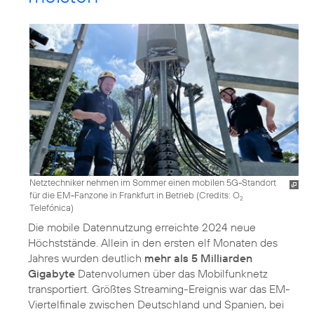
Netztechniker nehmen im Sommer einen mobilen 5G-Standort
für die EM-Fanzone in Frankfurt in Betrieb (
Credits: O
2
Telefónica
)
Die mobile Datennutzung erreichte 2024 neue
Höchststände. Allein in den ersten elf Monaten des
Jahres wurden deutlich
mehr als 5 Milliarden
Gigabyte
Datenvolumen über das Mobilfunknetz
transportiert. Größtes Streaming-Ereignis war das EM-
Viertelfinale zwischen Deutschland und Spanien, bei