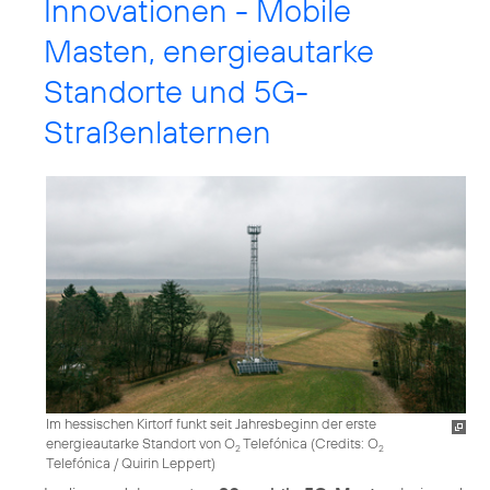
Innovationen - Mobile
Masten, energieautarke
Standorte und 5G-
Straßenlaternen
Im hessischen Kirtorf funkt seit Jahresbeginn der erste
energieautarke Standort von O
Telefónica (
Credits: O
2
2
Telefónica / Quirin Leppert
)