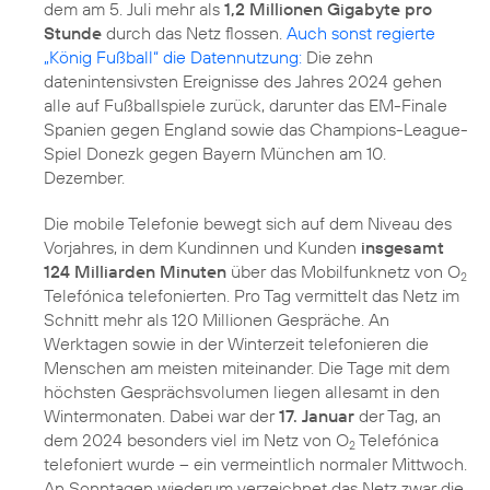
dem am 5. Juli mehr als
1,2 Millionen Gigabyte pro
Stunde
durch das Netz flossen.
Auch sonst regierte
„König Fußball“ die Datennutzung:
Die zehn
datenintensivsten Ereignisse des Jahres 2024 gehen
alle auf Fußballspiele zurück, darunter das EM-Finale
Spanien gegen England sowie das Champions-League-
Spiel Donezk gegen Bayern München am 10.
Dezember.
Die mobile Telefonie bewegt sich auf dem Niveau des
Vorjahres, in dem Kundinnen und Kunden
insgesamt
124 Milliarden Minuten
über das Mobilfunknetz von O
2
Telefónica telefonierten. Pro Tag vermittelt das Netz im
Schnitt mehr als 120 Millionen Gespräche. An
Werktagen sowie in der Winterzeit telefonieren die
Menschen am meisten miteinander. Die Tage mit dem
höchsten Gesprächsvolumen liegen allesamt in den
Wintermonaten. Dabei war der
17. Januar
der Tag, an
dem 2024 besonders viel im Netz von O
Telefónica
2
telefoniert wurde – ein vermeintlich normaler Mittwoch.
An Sonntagen wiederum verzeichnet das Netz zwar die