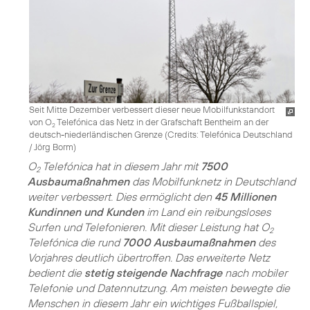
Seit Mitte Dezember verbessert dieser neue Mobilfunkstandort
von O
Telefónica das Netz in der Grafschaft Bentheim an der
2
deutsch-niederländischen Grenze (
Credits: Telefónica Deutschland
/ Jörg Borm
)
O
Telefónica hat in diesem Jahr mit
7500
2
Ausbaumaßnahmen
das Mobilfunknetz in Deutschland
weiter verbessert. Dies ermöglicht den
45 Millionen
Kundinnen und Kunden
im Land ein reibungsloses
Surfen und Telefonieren. Mit dieser Leistung hat O
2
Telefónica die rund
7000 Ausbaumaßnahmen
des
Vorjahres deutlich übertroffen. Das erweiterte Netz
bedient die
stetig steigende Nachfrage
nach mobiler
Telefonie und Datennutzung. Am meisten bewegte die
Menschen in diesem Jahr ein wichtiges Fußballspiel,