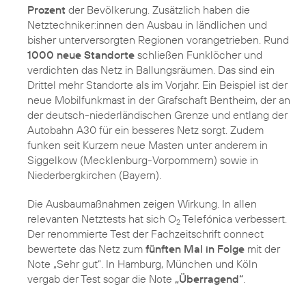
Prozent
der Bevölkerung. Zusätzlich haben die
Netztechniker:innen den Ausbau in ländlichen und
bisher unterversorgten Regionen vorangetrieben. Rund
1000 neue Standorte
schließen Funklöcher und
verdichten das Netz in Ballungsräumen. Das sind ein
Drittel mehr Standorte als im Vorjahr. Ein Beispiel ist der
neue Mobilfunkmast in der Grafschaft Bentheim, der an
der deutsch-niederländischen Grenze und entlang der
Autobahn A30 für ein besseres Netz sorgt. Zudem
funken seit Kurzem neue Masten unter anderem in
Siggelkow (Mecklenburg-Vorpommern) sowie in
Niederbergkirchen (Bayern).
Die Ausbaumaßnahmen zeigen Wirkung. In allen
relevanten Netztests hat sich O
Telefónica verbessert.
2
Der renommierte Test der Fachzeitschrift connect
bewertete das Netz zum
fünften Mal in Folge
mit der
Note „Sehr gut“. In Hamburg, München und Köln
vergab der Test sogar die Note
„Überragend“
.