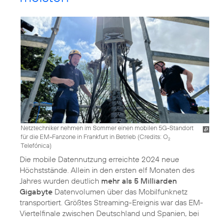
Netztechniker nehmen im Sommer einen mobilen 5G-Standort
für die EM-Fanzone in Frankfurt in Betrieb (
Credits: O
2
Telefónica
)
Die mobile Datennutzung erreichte 2024 neue
Höchststände. Allein in den ersten elf Monaten des
Jahres wurden deutlich
mehr als 5 Milliarden
Gigabyte
Datenvolumen über das Mobilfunknetz
transportiert. Größtes Streaming-Ereignis war das EM-
Viertelfinale zwischen Deutschland und Spanien, bei