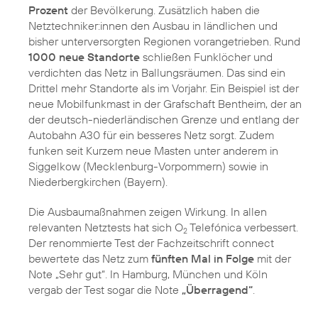
Prozent
der Bevölkerung. Zusätzlich haben die
Netztechniker:innen den Ausbau in ländlichen und
bisher unterversorgten Regionen vorangetrieben. Rund
1000 neue Standorte
schließen Funklöcher und
verdichten das Netz in Ballungsräumen. Das sind ein
Drittel mehr Standorte als im Vorjahr. Ein Beispiel ist der
neue Mobilfunkmast in der Grafschaft Bentheim, der an
der deutsch-niederländischen Grenze und entlang der
Autobahn A30 für ein besseres Netz sorgt. Zudem
funken seit Kurzem neue Masten unter anderem in
Siggelkow (Mecklenburg-Vorpommern) sowie in
Niederbergkirchen (Bayern).
Die Ausbaumaßnahmen zeigen Wirkung. In allen
relevanten Netztests hat sich O
Telefónica verbessert.
2
Der renommierte Test der Fachzeitschrift connect
bewertete das Netz zum
fünften Mal in Folge
mit der
Note „Sehr gut“. In Hamburg, München und Köln
vergab der Test sogar die Note
„Überragend“
.