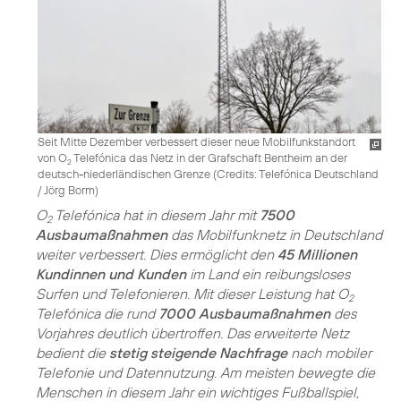
Seit Mitte Dezember verbessert dieser neue Mobilfunkstandort
von O
Telefónica das Netz in der Grafschaft Bentheim an der
2
deutsch-niederländischen Grenze (
Credits: Telefónica Deutschland
/ Jörg Borm
)
O
Telefónica hat in diesem Jahr mit
7500
2
Ausbaumaßnahmen
das Mobilfunknetz in Deutschland
weiter verbessert. Dies ermöglicht den
45 Millionen
Kundinnen und Kunden
im Land ein reibungsloses
Surfen und Telefonieren. Mit dieser Leistung hat O
2
Telefónica die rund
7000 Ausbaumaßnahmen
des
Vorjahres deutlich übertroffen. Das erweiterte Netz
bedient die
stetig steigende Nachfrage
nach mobiler
Telefonie und Datennutzung. Am meisten bewegte die
Menschen in diesem Jahr ein wichtiges Fußballspiel,