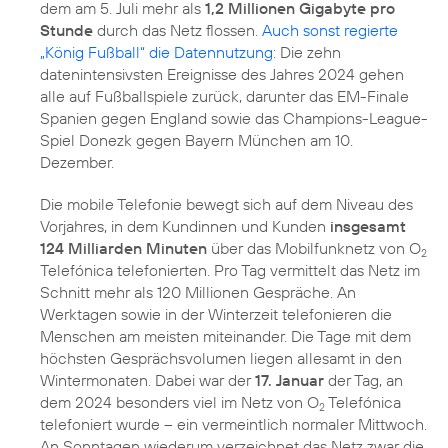
dem am 5. Juli mehr als
1,2 Millionen Gigabyte pro
Stunde
durch das Netz flossen.
Auch sonst regierte
„König Fußball“ die Datennutzung:
Die zehn
datenintensivsten Ereignisse des Jahres 2024 gehen
alle auf Fußballspiele zurück, darunter das EM-Finale
Spanien gegen England sowie das Champions-League-
Spiel Donezk gegen Bayern München am 10.
Dezember.
Die mobile Telefonie bewegt sich auf dem Niveau des
Vorjahres, in dem Kundinnen und Kunden
insgesamt
124 Milliarden Minuten
über das Mobilfunknetz von O
2
Telefónica telefonierten. Pro Tag vermittelt das Netz im
Schnitt mehr als 120 Millionen Gespräche. An
Werktagen sowie in der Winterzeit telefonieren die
Menschen am meisten miteinander. Die Tage mit dem
höchsten Gesprächsvolumen liegen allesamt in den
Wintermonaten. Dabei war der
17. Januar
der Tag, an
dem 2024 besonders viel im Netz von O
Telefónica
2
telefoniert wurde – ein vermeintlich normaler Mittwoch.
An Sonntagen wiederum verzeichnet das Netz zwar die