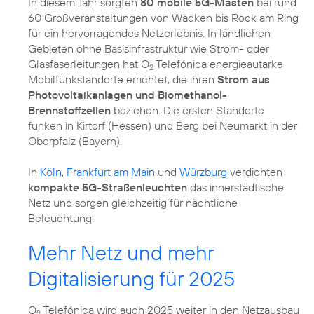
In diesem Jahr sorgten
80 mobile 5G-Masten
bei rund
60 Großveranstaltungen von Wacken bis Rock am Ring
für ein hervorragendes Netzerlebnis. In ländlichen
Gebieten ohne Basisinfrastruktur wie Strom- oder
Glasfaserleitungen hat O
Telefónica energieautarke
2
Mobilfunkstandorte errichtet, die ihren
Strom aus
Photovoltaikanlagen und Biomethanol-
Brennstoffzellen
beziehen. Die ersten Standorte
funken in Kirtorf (Hessen) und Berg bei Neumarkt in der
Oberpfalz (Bayern).
In
Köln
,
Frankfurt am Main
und
Würzburg
verdichten
kompakte 5G-Straßenleuchten
das innerstädtische
Netz und sorgen gleichzeitig für nächtliche
Beleuchtung.
Mehr Netz und mehr
Digitalisierung für 2025
O
Telefónica wird auch 2025 weiter in den Netzausbau
2