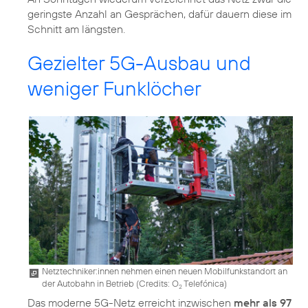
geringste Anzahl an Gesprächen, dafür dauern diese im
Schnitt am längsten.
Gezielter 5G-Ausbau und
weniger Funklöcher
Netztechniker:innen nehmen einen neuen Mobilfunkstandort an
der Autobahn in Betrieb (
Credits: O
Telefónica
)
2
Das moderne 5G-Netz erreicht inzwischen
mehr als 97