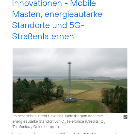
Innovationen - Mobile
Masten, energieautarke
Standorte und 5G-
Straßenlaternen
Im hessischen Kirtorf funkt seit Jahresbeginn der erste
energieautarke Standort von O
Telefónica (
Credits: O
2
2
Telefónica / Quirin Leppert
)