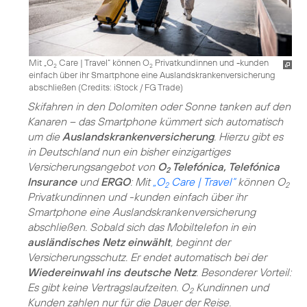
Mit „O
Care | Travel“ können O
Privatkundinnen und -kunden
2
2
einfach über ihr Smartphone eine Auslandskrankenversicherung
abschließen (
Credits: iStock / FG Trade
)
Skifahren in den Dolomiten oder Sonne tanken auf den
Kanaren – das Smartphone kümmert sich automatisch
um die
Auslandskrankenversicherung
. Hierzu gibt es
in Deutschland nun ein bisher einzigartiges
Versicherungsangebot von
O
Telefónica, Telefónica
2
Insurance
und
ERGO
: Mit
„O
Care | Travel“
können O
2
2
Privatkundinnen und -kunden einfach über ihr
Smartphone eine Auslandskrankenversicherung
abschließen. Sobald sich das Mobiltelefon in ein
ausländisches Netz einwählt
, beginnt der
Versicherungsschutz. Er endet automatisch bei der
Wiedereinwahl ins deutsche Netz
. Besonderer Vorteil:
Es gibt keine Vertragslaufzeiten. O
Kundinnen und
2
Kunden zahlen nur für die Dauer der Reise.