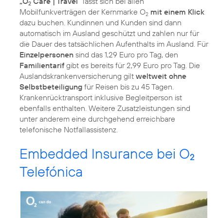
„O
Care | Travel“
lässt sich bei allen
2
Mobilfunkverträgen der Kernmarke O
mit einem Klick
2
dazu buchen. Kundinnen und Kunden sind dann
automatisch im Ausland geschützt und zahlen nur für
die Dauer des tatsächlichen Aufenthalts im Ausland. Für
Einzelpersonen
sind das 1,29 Euro pro Tag, den
Familientarif
gibt es bereits für 2,99 Euro pro Tag. Die
Auslandskrankenversicherung gilt
weltweit ohne
Selbstbeteiligung
für Reisen bis zu 45 Tagen.
Krankenrücktransport inklusive Begleitperson ist
ebenfalls enthalten. Weitere Zusatzleistungen sind
unter anderem eine durchgehend erreichbare
telefonische Notfallassistenz.
Embedded Insurance bei O
2
Telefónica