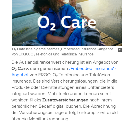
O
Care ist ein gemeinsames „Embedded Insurance“-Angebot
2
von ERGO, O
Telefónica und Telefónica Insurance
2
Die Auslandskrankenversicherung ist ein Angebot von
O
Care
, dem gemeinsamen
„Embedded Insurance“-
2
Angebot
von ERGO, O
Telefónica und Telefónica
2
Insurance. Das sind Versicherungslösungen, die in die
Produkte oder Dienstleistungen eines Drittanbieters
integriert werden. Mobilfunkkunden können so mit
wenigen Klicks
Zusatzversicherungen
nach ihrem
persönlichen Bedarf digital buchen. Die Abrechnung
der Versicherungsbeiträge erfolgt unkompliziert direkt
über die Mobilfunkrechnung.