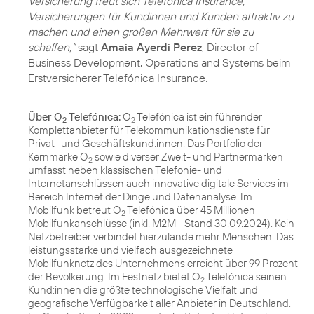
Versicherung freut sich Telefónica Insurance,
Versicherungen für Kundinnen und Kunden attraktiv zu
machen und einen großen Mehrwert für sie zu
schaffen,“
sagt
Amaia Ayerdi Perez
, Director of
Business Development, Operations and Systems beim
Erstversicherer Telefónica Insurance.
Über O
Telefónica:
O
Telefónica ist ein führender
2
2
Komplettanbieter für Telekommunikationsdienste für
Privat- und Geschäftskund:innen. Das Portfolio der
Kernmarke O
sowie diverser Zweit- und Partnermarken
2
umfasst neben klassischen Telefonie- und
Internetanschlüssen auch innovative digitale Services im
Bereich Internet der Dinge und Datenanalyse. Im
Mobilfunk betreut O
Telefónica über 45 Millionen
2
Mobilfunkanschlüsse (inkl. M2M - Stand 30.09.2024). Kein
Netzbetreiber verbindet hierzulande mehr Menschen. Das
leistungsstarke und vielfach ausgezeichnete
Mobilfunknetz des Unternehmens erreicht über 99 Prozent
der Bevölkerung. Im Festnetz bietet O
Telefónica seinen
2
Kund:innen die größte technologische Vielfalt und
geografische Verfügbarkeit aller Anbieter in Deutschland.